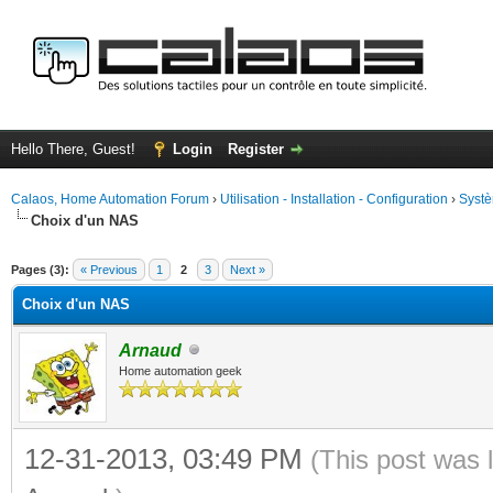
Hello There, Guest!
Login
Register
Calaos, Home Automation Forum
›
Utilisation - Installation - Configuration
›
Systè
Choix d'un NAS
ge
Pages (3):
« Previous
1
2
3
Next »
Choix d'un NAS
Arnaud
Home automation geek
12-31-2013, 03:49 PM
(This post was 