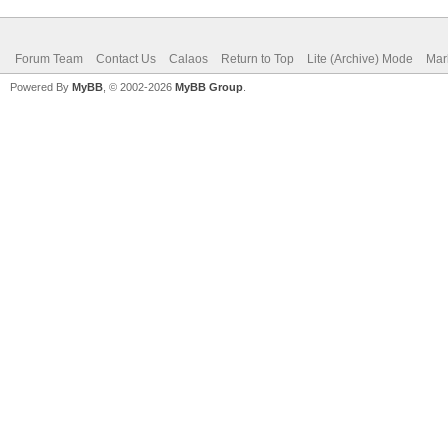
Forum Team
Contact Us
Calaos
Return to Top
Lite (Archive) Mode
Mar
Powered By
MyBB
, © 2002-2026
MyBB Group
.