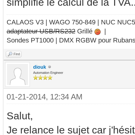
simplifié le calcul de la TVA..
CALAOS V3 | WAGO 750-849 |
NUC NUC
adaptateur USB/RS232
Grillé
|
Sondes PT1000 | DMX RGBW pour Rubans 
Find
diouk
Automation Engineer
01-21-2014, 12:34 AM
Salut,
Je relance le sujet car j'hé