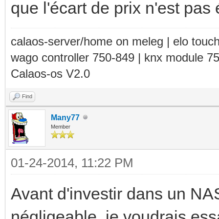
que l'écart de prix n'est pas
calaos-server/home on meleg | elo touc
wago controller 750-849 | knx module 7
Calaos-os V2.0
Find
Many77
Member
01-24-2014, 11:22 PM
Avant d'investir dans un NAS
négligeable, je voudrais essa