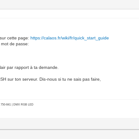
sur cette page:
https://calaos.fr/wiki/fr/quick_start_guide
le mot de passe:
lair par rapport à ta demande.
H sur ton serveur. Dis-nous si tu ne sais pas faire,
go 750-841 | DMX RGB LED