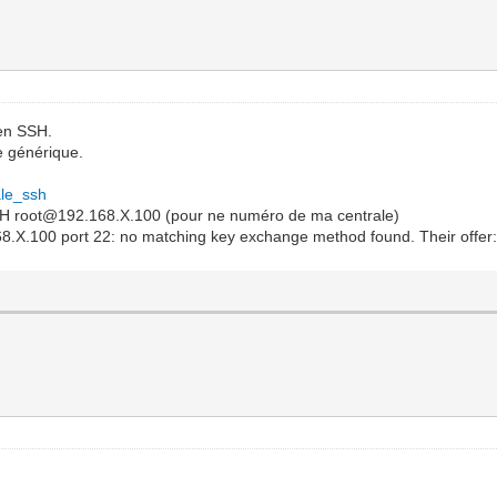
 en SSH.
se générique.
rale_ssh
: SSH root@192.168.X.100 (pour ne numéro de ma centrale)
168.X.100 port 22: no matching key exchange method found. Their offer