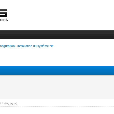
onfiguration
›
Installation du système
:54 PM by
jayzy
.)