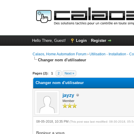
Hello There, Guest!
Login
Register
Calaos, Home Automation Forum
›
Utilisation - Installation - C
Changer nom d'utilisateur
0 Vote(s) - 0 Average
1
2
3
4
5
Pages (2):
1
2
Next »
Changer nom d'utilisateur
jayzy
Member
08-05-2018, 10:35 PM
(This post was last modified: 08-30-2018, 05
Bonjour a vous.