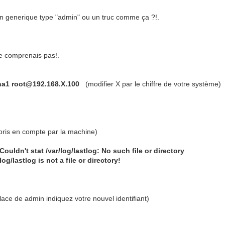
un generique type "admin" ou un truc comme ça ?!.
je comprenais pas!.
ha1 root@192.168.X.100
(modifier X par le chiffre de votre système)
pris en compte par la machine)
ouldn't stat /var/log/lastlog: No such file or directory
g/lastlog is not a file or directory!
lace de admin indiquez votre nouvel identifiant)