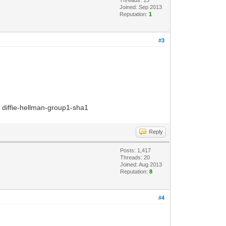
Joined: Sep 2013
Reputation:
1
#3
: diffie-hellman-group1-sha1
Reply
Posts: 1,417
Threads: 20
Joined: Aug 2013
Reputation:
8
#4