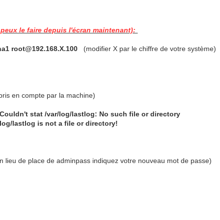
eux le faire depuis l'écran maintenant):
ha1 root@192.168.X.100
(modifier X par le chiffre de votre système)
pris en compte par la machine)
ouldn't stat /var/log/lastlog: No such file or directory
g/lastlog is not a file or directory!
 lieu de place de adminpass indiquez votre nouveau mot de passe)