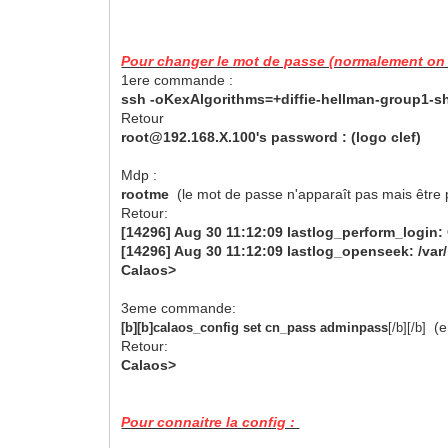
Pour changer le mot de passe (normalement on p
1ere commande :
ssh -oKexAlgorithms=+diffie-hellman-group1-s
Retour
root@192.168.X.100's password : (logo clef)
Mdp :
rootme
(le mot de passe n'apparaît pas mais être 
Retour:
[14296] Aug 30 11:12:09 lastlog_perform_login: C
[14296] Aug 30 11:12:09 lastlog_openseek: /var/lo
Calaos>
3eme commande:
(en
[b][b]calaos_config set cn_pass adminpass
[/b][/b]
Retour:
Calaos>
Pour connaitre la config :