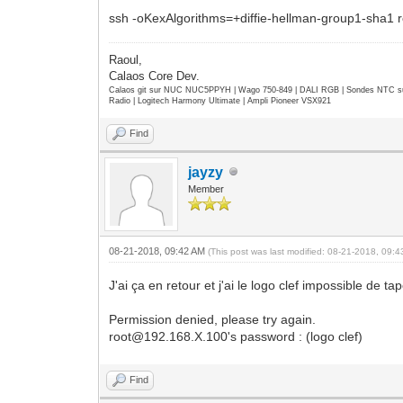
ssh -oKexAlgorithms=+diffie-hellman-group1-sha1
Raoul,
Calaos Core Dev.
Calaos git sur NUC NUC5PPYH | Wago 750-849 | DALI RGB | Sondes NTC su
Radio | Logitech Harmony Ultimate | Ampli Pioneer VSX921
Find
jayzy
Member
08-21-2018, 09:42 AM
(This post was last modified: 08-21-2018, 09:
J'ai ça en retour et j'ai le logo clef impossible de t
Permission denied, please try again.
root@192.168.X.100's password : (logo clef)
Find