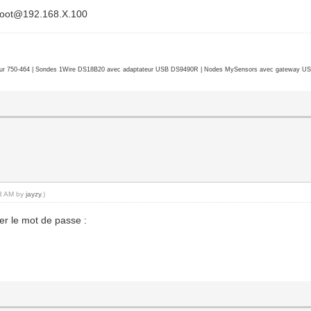
 root@192.168.X.100
r 750-464 | Sondes 1Wire DS18B20 avec adaptateur USB DS9490R | Nodes MySensors avec gateway USB 
43 AM by
jayzy
.)
aper le mot de passe :