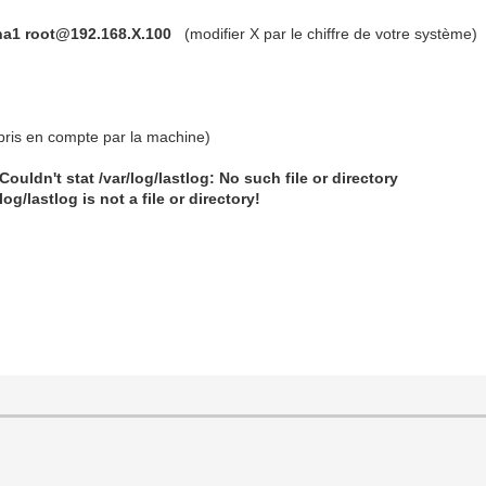
ha1 root@192.168.X.100
(modifier X par le chiffre de votre système)
pris en compte par la machine)
ouldn't stat /var/log/lastlog: No such file or directory
g/lastlog is not a file or directory!