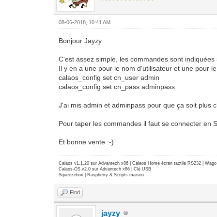
08-06-2018, 10:41 AM
Bonjour Jayzy
C'est assez simple, les commandes sont indiquées 
Il y en a une pour le nom d'utilisateur et une pour 
calaos_config set cn_user admin
calaos_config set cn_pass adminpass
J'ai mis admin et adminpass pour que ça soit plus c
Pour taper les commandes il faut se connecter en SS
Et bonne vente :-)
Calaos v1.1.20 sur Advantech x86 | Calaos Home écran tactile RS232 | Wa
Calaos-OS v2.0 sur Advantech x86 | Clé USB
Squeezebox | Raspberry & Scripts maison
Find
jayzy