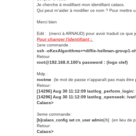
Je cherche à modifiant mon identifiant calaos.
Qui peut m'aider à modifier ce nom ? Pour mettre 
Merci bien
Edit : (merci à ARNAUD) pour avoir traduit ce que 
Pour changer l'identifiant :
1ere commande :
ssh -oKexAlgorithms=+diffie-hellman-group1-s
Retour
root@192.168.X.100's password : (logo clef)
Mdp :
rootme
(le mot de passe n'apparaît pas mais être 
Retour:
[14296] Aug 30 11:12:09 lastlog_perform_login: C
[14296] Aug 30 11:12:09 lastlog_openseek: /var/lo
Calaos>
3eme commande:
(en lieu de p
[b]calaos_config set cn_user admin
[/b]
Retour:
Calaos>