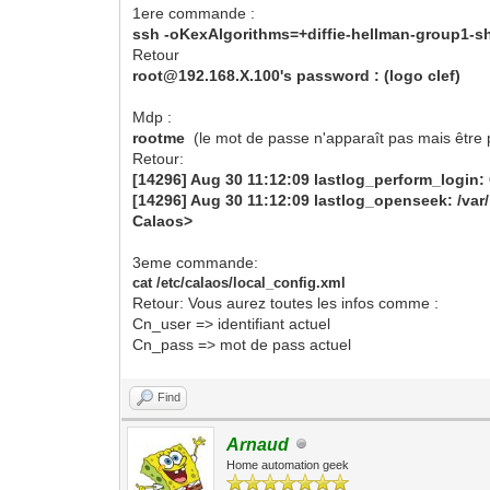
1ere commande :
ssh -oKexAlgorithms=+diffie-hellman-group1-s
Retour
root@192.168.X.100's password : (logo clef)
Mdp :
rootme
(le mot de passe n'apparaît pas mais être 
Retour:
[14296] Aug 30 11:12:09 lastlog_perform_login: C
[14296] Aug 30 11:12:09 lastlog_openseek: /var/lo
Calaos>
3eme commande:
cat /etc/calaos/local_config.xml
Retour: Vous aurez toutes les infos comme :
Cn_user => identifiant actuel
Cn_pass => mot de pass actuel
Find
Arnaud
Home automation geek