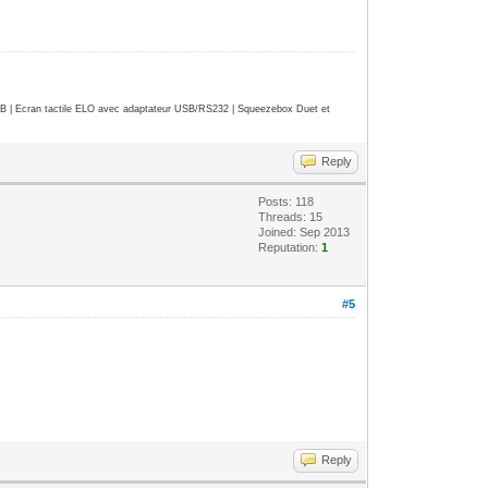
| Ecran tactile ELO avec adaptateur USB/RS232 | Squeezebox Duet et
Reply
Posts: 118
Threads: 15
Joined: Sep 2013
Reputation:
1
#5
Reply