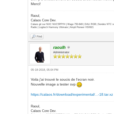
Merci!
Raoul,
Calaos Core Dev.
Calaos git sur NUC NUC5PPYH | Wago 750-849 | DALI RGB | Sondes NTC su
Radio | Logitech Harmony Ultimate | Ampli Pioneer VSX921
Find
raoulh
Administrator
05-18-2018, 05:04 PM
Voila j'ai trouvé le soucis de l'ecran noir.
Nouvelle image a tester svp
https://calaos.fr/download/experimental/...-18.tar.xz
Raoul,
Calaos Core Dev.