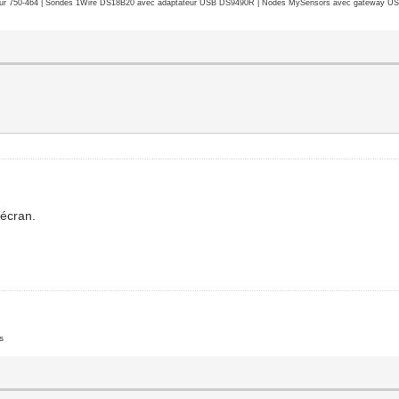
r 750-464 | Sondes 1Wire DS18B20 avec adaptateur USB DS9490R | Nodes MySensors avec gateway USB 
’écran.
s