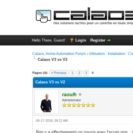
Hello There, Guest!
Login
Register
Calaos, Home Automation Forum
›
Utilisation - Installation - C
Calaos V3 vs V2
0 Vote(s) - 0 Average
1
2
3
4
5
Pages (4):
« Previous
1
2
3
4
Calaos V3 vs V2
raoulh
Administrator
05-17-2018, 09:21 AM
Bon y a effectivement un soucis avec l'ecran noir... j