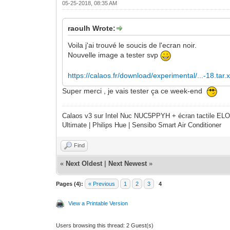
05-25-2018, 08:35 AM
raoulh Wrote:
Voila j'ai trouvé le soucis de l'ecran noir.
Nouvelle image a tester svp
https://calaos.fr/download/experimental/...-18.tar.
Super merci , je vais tester ça ce week-end
Calaos v3 sur Intel Nuc NUC5PPYH + écran tactile ELO
Ultimate | Philips Hue | Sensibo Smart Air Conditioner
Find
«
Next Oldest
|
Next Newest
»
Pages (4):
« Previous
1
2
3
4
View a Printable Version
Users browsing this thread: 2 Guest(s)