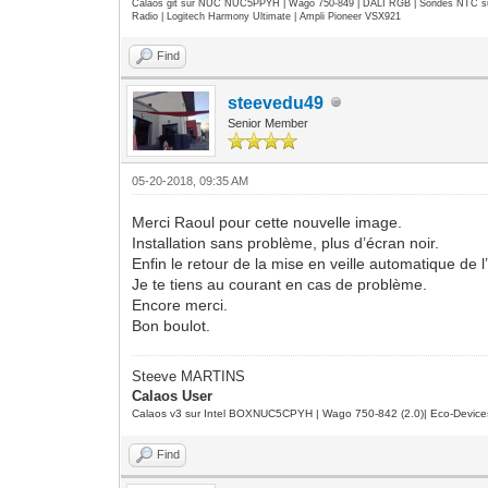
Calaos git sur NUC NUC5PPYH | Wago 750-849 | DALI RGB | Sondes NTC su
Radio | Logitech Harmony Ultimate | Ampli Pioneer VSX921
Find
steevedu49
Senior Member
05-20-2018, 09:35 AM
Merci Raoul pour cette nouvelle image.
Installation sans problème, plus d’écran noir.
Enfin le retour de la mise en veille automatique de l
Je te tiens au courant en cas de problème.
Encore merci.
Bon boulot.
Steeve MARTINS
Calaos User
Calaos v3 sur Intel BOXNUC5CPYH | Wago 750-842 (2.0)| Eco-Device
Find