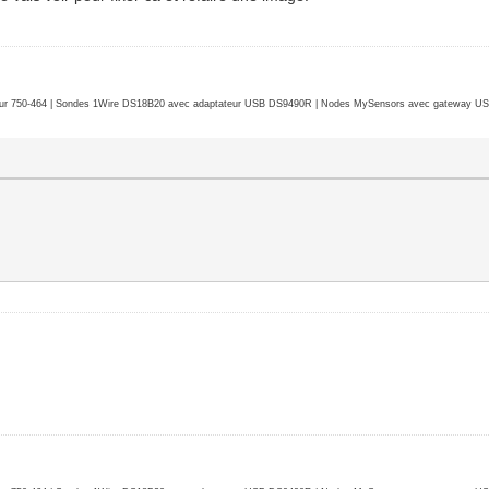
r 750-464 | Sondes 1Wire DS18B20 avec adaptateur USB DS9490R | Nodes MySensors avec gateway USB 