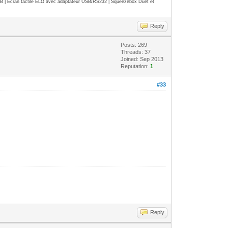
| Ecran tactile ELO avec adaptateur USB/RS232 | Squeezebox Duet et
Reply
Posts: 269
Threads: 37
Joined: Sep 2013
Reputation:
1
#33
Reply