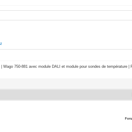
xz
 | Wago 750-881 avec module DALI et module pour sondes de température | R
For