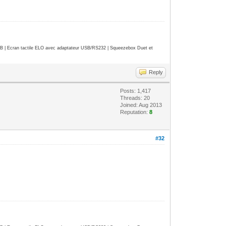
| Ecran tactile ELO avec adaptateur USB/RS232 | Squeezebox Duet et
Reply
Posts: 1,417
Threads: 20
Joined: Aug 2013
Reputation:
8
#32