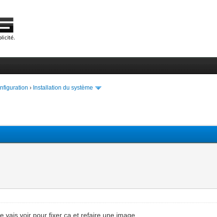
onfiguration
›
Installation du système
e vais voir pour fixer ca et refaire une image.