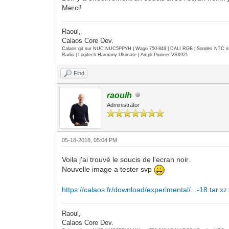
Merci!
Raoul,
Calaos Core Dev.
Calaos git sur NUC NUC5PPYH | Wago 750-849 | DALI RGB | Sondes NTC su
Radio | Logitech Harmony Ultimate | Ampli Pioneer VSX921
Find
raoulh
Administrator
05-18-2018, 05:04 PM
Voila j'ai trouvé le soucis de l'ecran noir.
Nouvelle image a tester svp
https://calaos.fr/download/experimental/...-18.tar.xz
Raoul,
Calaos Core Dev.