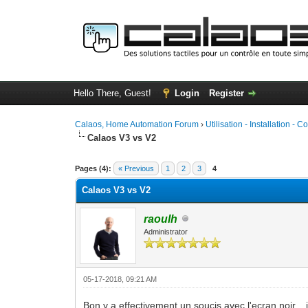
Hello There, Guest!
Login
Register
Calaos, Home Automation Forum
›
Utilisation - Installation - C
Calaos V3 vs V2
0 Vote(s) - 0 Average
1
2
3
4
5
Pages (4):
« Previous
1
2
3
4
Calaos V3 vs V2
raoulh
Administrator
05-17-2018, 09:21 AM
Bon y a effectivement un soucis avec l'ecran noir... j