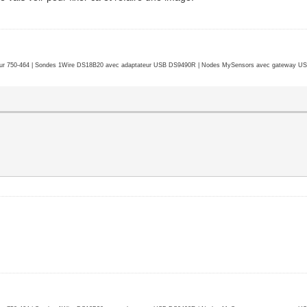
r 750-464 | Sondes 1Wire DS18B20 avec adaptateur USB DS9490R | Nodes MySensors avec gateway USB 