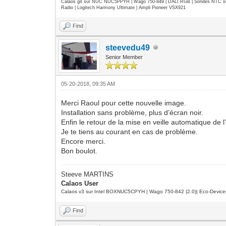
Calaos git sur NUC NUC5PPYH | Wago 750-849 | DALI RGB | Sondes NTC su
Radio | Logitech Harmony Ultimate | Ampli Pioneer VSX921
Find
steevedu49
Senior Member
05-20-2018, 09:35 AM
Merci Raoul pour cette nouvelle image.
Installation sans problème, plus d’écran noir.
Enfin le retour de la mise en veille automatique de l
Je te tiens au courant en cas de problème.
Encore merci.
Bon boulot.
Steeve MARTINS
Calaos User
Calaos v3 sur Intel BOXNUC5CPYH | Wago 750-842 (2.0)| Eco-Device
Find