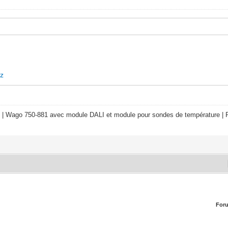
xz
 | Wago 750-881 avec module DALI et module pour sondes de température | R
For