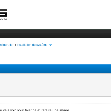
onfiguration
›
Installation du système
e vais voir pour fixer ca et refaire une image.