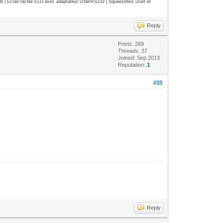
| Ecran tactile ELO avec adaptateur USB/RS232 | Squeezebox Duet et
Reply
Posts: 269
Threads: 37
Joined: Sep 2013
Reputation:
1
#33
Reply