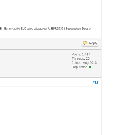
| Ecran tactile ELO avec adaptateur USB/RS232 | Squeezebox Duet et
Reply
Posts: 1,417
Threads: 20
Joined: Aug 2013
Reputation:
8
#32