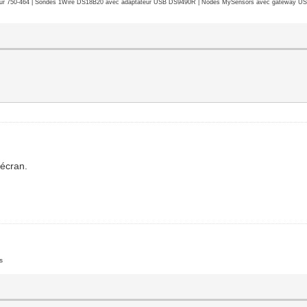
r 750-464 | Sondes 1Wire DS18B20 avec adaptateur USB DS9490R | Nodes MySensors avec gateway USB 
’écran.
s