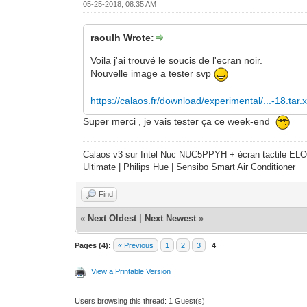
05-25-2018, 08:35 AM
raoulh Wrote:
Voila j'ai trouvé le soucis de l'ecran noir.
Nouvelle image a tester svp
https://calaos.fr/download/experimental/...-18.tar.
Super merci , je vais tester ça ce week-end
Calaos v3 sur Intel Nuc NUC5PPYH + écran tactile ELO
Ultimate | Philips Hue | Sensibo Smart Air Conditioner
Find
«
Next Oldest
|
Next Newest
»
Pages (4):
« Previous
1
2
3
4
View a Printable Version
Users browsing this thread: 1 Guest(s)