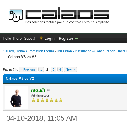
Hello There, Guest!
Login
Register
Calaos, Home Automation Forum
›
Utilisation - Installation - Configuration
›
Insta
Calaos V3 vs V2
ge
Pages (4):
« Previous
1
2
3
4
Next »
Calaos V3 vs V2
raoulh
Administrator
04-10-2018, 11:05 AM