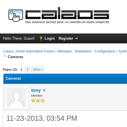
Hello There, Guest!
Login
Register
Calaos, Home Automation Forum
›
Utilisation - Installation - Configuration
›
Systè
Cameras
ge
Pages (2):
1
2
Next »
Cameras
tony
Member
11-23-2013, 03:54 PM