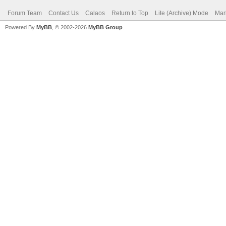
Forum Team
Contact Us
Calaos
Return to Top
Lite (Archive) Mode
Mar
Powered By
MyBB
, © 2002-2026
MyBB Group
.