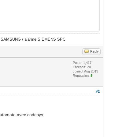
éras SAMSUNG / alarme SIEMENS SPC
Reply
Posts: 1,417
Threads: 20
Joined: Aug 2013
Reputation:
8
#2
 automate avec codesys: