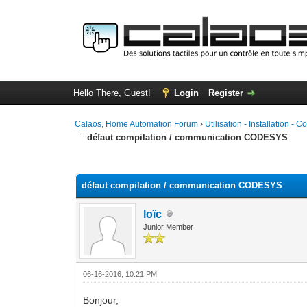
Hello There, Guest!
Login
Register
Calaos, Home Automation Forum
›
Utilisation - Installation - C
défaut compilation / communication CODESYS
0 Vote(s) - 0 Average
1
2
3
4
5
défaut compilation / communication CODESYS
loïc
Junior Member
06-16-2016, 10:21 PM
Bonjour,