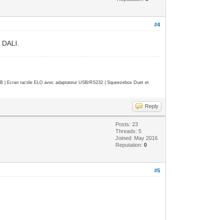
#4
e DALI.
| Ecran tactile ELO avec adaptateur USB/RS232 | Squeezebox Duet et
Reply
Posts: 23
Threads: 5
Joined: May 2016
Reputation:
0
#5