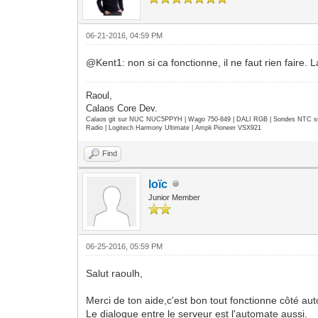
06-21-2016, 04:59 PM
@Kent1: non si ca fonctionne, il ne faut rien faire
Raoul,
Calaos Core Dev.
Calaos git sur NUC NUC5PPYH | Wago 750-849 | DALI RGB | Sondes NTC su
Radio | Logitech Harmony Ultimate | Ampli Pioneer VSX921
Find
loïc
Junior Member
06-25-2016, 05:59 PM
Salut raoulh,
Merci de ton aide,c'est bon tout fonctionne côté au
Le dialogue entre le serveur est l'automate aussi.