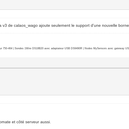
. La v3 de calaos_wago ajoute seulement le support d'une nouvelle born
r 750-464 | Sondes 1Wire DS18B20 avec adaptateur USB DS9490R | Nodes MySensors avec gateway USB 
tomate et côté serveur aussi.