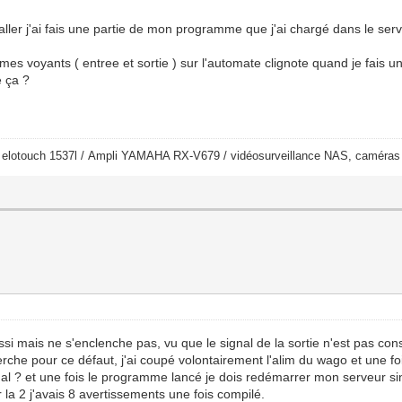
taller j'ai fais une partie de mon programme que j'ai chargé dans le s
es voyants ( entree et sortie ) sur l'automate clignote quand je fais une
e ça ?
/ elotouch 1537l / Ampli YAMAHA RX-V679 / vidéosurveillance NAS, cam
ssi mais ne s'enclenche pas, vu que le signal de la sortie n'est pas cons
rche pour ce défaut, j'ai coupé volontairement l'alim du wago et une fo
? et une fois le programme lancé je dois redémarrer mon serveur sin
ur la 2 j'avais 8 avertissements une fois compilé.