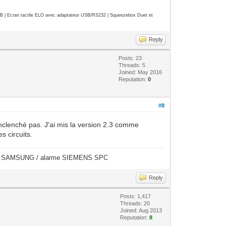
| Ecran tactile ELO avec adaptateur USB/RS232 | Squeezebox Duet et
Reply
Posts: 23
Threads: 5
Joined: May 2016
Reputation:
0
#8
s'enclenché pas. J'ai mis la version 2.3 comme
s circuits.
éras SAMSUNG / alarme SIEMENS SPC
Reply
Posts: 1,417
Threads: 20
Joined: Aug 2013
Reputation:
8