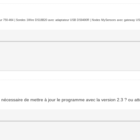
r 750-464 | Sondes 1Wire DS18B20 avec adaptateur USB DS9490R | Nodes MySensors avec gateway USB 
 nécessaire de mettre à jour le programme avec la version 2.3 ? ou att