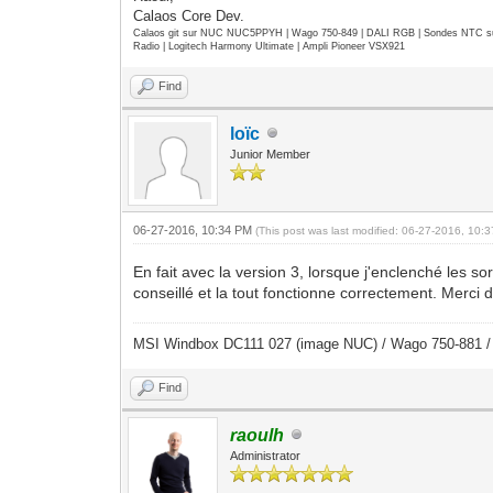
Calaos Core Dev.
Calaos git sur NUC NUC5PPYH | Wago 750-849 | DALI RGB | Sondes NTC su
Radio | Logitech Harmony Ultimate | Ampli Pioneer VSX921
Find
loïc
Junior Member
06-27-2016, 10:34 PM
(This post was last modified: 06-27-2016, 10
En fait avec la version 3, lorsque j'enclenché les sor
conseillé et la tout fonctionne correctement. Merci 
MSI Windbox DC111 027 (image NUC) / Wago 750-881 
Find
raoulh
Administrator