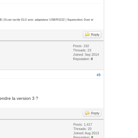
| Ecran tactile ELO avec adaptateur USB/RS232 | Squeezebox Duet et
Reply
Posts: 192
Threads: 23
Joined: Sep 2014
Reputation:
0
#3
endre la version 3 ?
Reply
Posts: 1,417
Threads: 20
Joined: Aug 2013
Reputation:
8