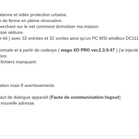
alarme et vidéo protection urbaine,
s de ferme en pleine rénovation.
cherchant sur le net comment domotiser ma maison.
issé séduire.
kit ) avec 32 entrées et 32 sorties ainsi qu'un PC MSI windbox DC111 0
tomate et à partir de codesys (
wago I/O PRO ver.2.3.9.47
) j'ai injec
tion.
2 fichiers manquant:
ilation mais 8 avertissements
aut de dialogue apparaît (
Faute de communication:logout
)
a nouvelle adresse.