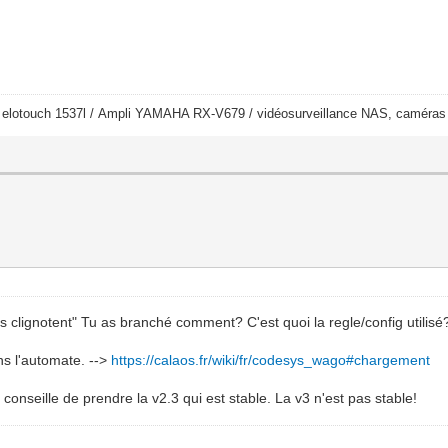
/ elotouch 1537l / Ampli YAMAHA RX-V679 / vidéosurveillance NAS, cam
 clignotent" Tu as branché comment? C'est quoi la regle/config utilisé
ns l'automate. -->
https://calaos.fr/wiki/fr/codesys_wago#chargement
 conseille de prendre la v2.3 qui est stable. La v3 n'est pas stable!