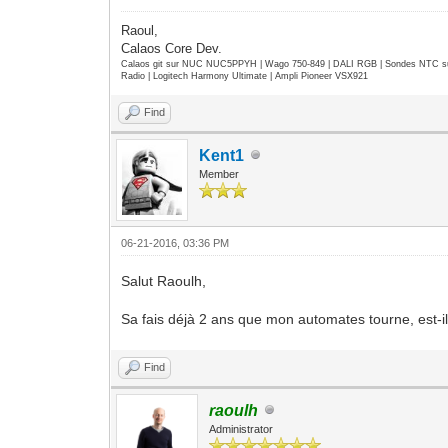
Raoul,
Calaos Core Dev.
Calaos git sur NUC NUC5PPYH | Wago 750-849 | DALI RGB | Sondes NTC su
Radio | Logitech Harmony Ultimate | Ampli Pioneer VSX921
Find
Kent1
Member
06-21-2016, 03:36 PM
Salut Raoulh,
Sa fais déjà 2 ans que mon automates tourne, est-il
Find
raoulh
Administrator