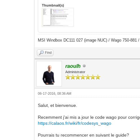
Thumbnail(s)
MSI Windbox DC111 027 (image NUC) / Wago 750-881 
Find
raoulh
Administrator
06-17-2016, 08:36 AM
Salut, et bienvenue.
Recemment j'ai mis a jour le code wago pour corrig
https://calaos.fr/wiki/fr/codesys_wago
Pourrais tu recommencer en suivant le guide?