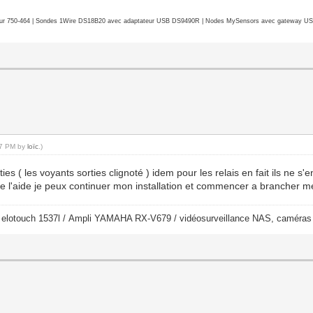
r 750-464 | Sondes 1Wire DS18B20 avec adaptateur USB DS9490R | Nodes MySensors avec gateway USB 
:37 PM by
loïc
.)
ties ( les voyants sorties clignoté ) idem pour les relais en fait ils ne 
de l'aide je peux continuer mon installation et commencer a brancher me
/ elotouch 1537l / Ampli YAMAHA RX-V679 / vidéosurveillance NAS, cam