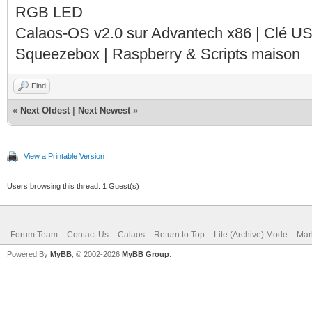
RGB LED
Calaos-OS v2.0 sur Advantech x86 | Clé U
Squeezebox | Raspberry & Scripts maison
Find
«
Next Oldest
|
Next Newest
»
View a Printable Version
Users browsing this thread: 1 Guest(s)
Forum Team
Contact Us
Calaos
Return to Top
Lite (Archive) Mode
Mar
Powered By
MyBB
, © 2002-2026
MyBB Group
.