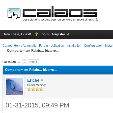
Hello There, Guest!
Login
Register
Calaos, Home Automation Forum
›
Utilisation - Installation - Configuration
›
Insta
Comportement Relais... bizarre...
ge
Pages (2):
1
2
Next »
Comportement Relais... bizarre...
Eric64
Senior Member
01-31-2015, 09:49 PM