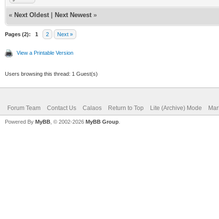
«
Next Oldest
|
Next Newest
»
Pages (2):
1
2
Next »
View a Printable Version
Users browsing this thread: 1 Guest(s)
Forum Team
Contact Us
Calaos
Return to Top
Lite (Archive) Mode
Mar
Powered By
MyBB
, © 2002-2026
MyBB Group
.