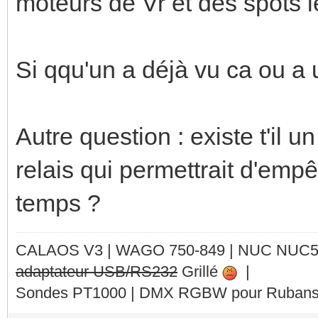
moteurs de Vr et des spots l
Si qqu'un a déjà vu ca ou a u
Autre question : existe t'il 
relais qui permettrait d'emp
temps ?
CALAOS V3 | WAGO 750-849 |
NUC NUC
adaptateur USB/RS232
Grillé
|
Sondes PT1000 | DMX RGBW pour Rubans 