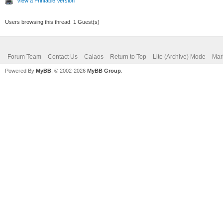
View a Printable Version
Users browsing this thread: 1 Guest(s)
Forum Team
Contact Us
Calaos
Return to Top
Lite (Archive) Mode
Mar
Powered By
MyBB
, © 2002-2026
MyBB Group
.