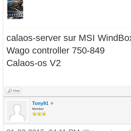
calaos-server sur MSI WindBo
Wago controller 750-849
Calaos-os V2
Find
Tony91
Member