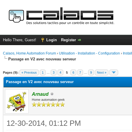
Hello There, Guest!
Login
Register
Calaos, Home Automation Forum
›
Utilisation - Installation - Configuration
›
Insta
Passage en V2 avec nouveau serveur
ge
Pages (9):
« Previous
1
…
3
4
5
6
7
…
9
Next »
Passage en V2 avec nouveau serveur
Arnaud
Home automation geek
12-30-2014, 01:12 PM