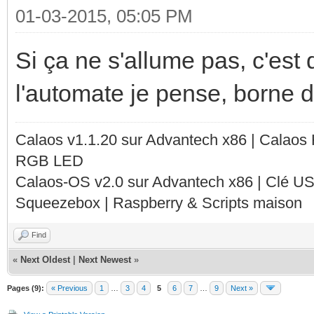
01-03-2015, 05:05 PM
Si ça ne s'allume pas, c'est 
l'automate je pense, borne d
Calaos v1.1.20 sur Advantech x86 | Calaos
RGB LED
Calaos-OS v2.0 sur Advantech x86 | Clé U
Squeezebox | Raspberry & Scripts maison
Find
«
Next Oldest
|
Next Newest
»
Pages (9):
« Previous
1
…
3
4
5
6
7
…
9
Next »