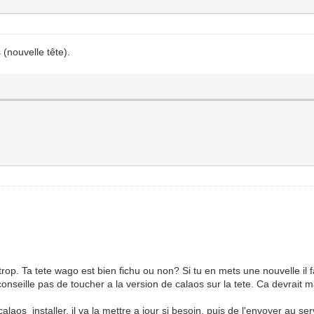
 (nouvelle tête).
rop. Ta tete wago est bien fichu ou non? Si tu en mets une nouvelle il 
e conseille pas de toucher a la version de calaos sur la tete. Ca devrait
 calaos_installer, il va la mettre a jour si besoin, puis de l'envoyer au s