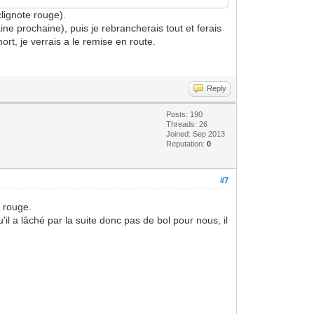
clignote rouge).
aine prochaine), puis je rebrancherais tout et ferais
rt, je verrais a le remise en route.
Reply
Posts: 190
Threads: 26
Joined: Sep 2013
Reputation:
0
#7
e rouge.
l a lâché par la suite donc pas de bol pour nous, il