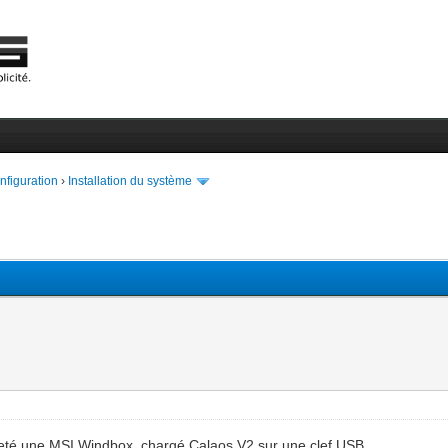
onfiguration
›
Installation du système
cheté une MSI Windbox, chargé Calaos V2 sur une clef USB.