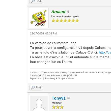
Find
Arnaud
Home automation geek
12-17-2014, 06:32 PM
La version de l'automate: non
Tu peux ouvrir la configuration v1 depuis Calaos Inst
Tu as le tuto d'installation de Calaos-OS ici:
http://c
La base est d'avoir le PC et automate sur la même 
faut changer l'un ou l'autre.
Calaos v1.1.20 sur Advantech x86 | Calaos Home écran tactile RS232 | Wa
Calaos-OS v2.0 sur Advantech x86 | Clé USB
Squeezebox | Raspberry & Scripts maison
Find
Tony91
Member