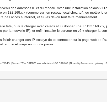
u niveau des adresses IP et du reseau. Avec une installation calaos v1 
ttre en 192.168.x.x (comme sur ton reseau local chez toi), ou mettre le
ura pas accès a internet, et tu vas devoir tout faire manuellement.
lle tete, puis la charger avec calaos et lui donner une IP 192.168.x.x, pui
 par la nouvelle IP), et enfin installer le serveur en v2 + charger la con
 va falloir changer son IP, essaye de te connecter sur la page web de l'
sont: admin et wago en mot de passe.
r 750-464 | Sondes 1Wire DS18B20 avec adaptateur USB DS9490R | Nodes MySensors avec gateway USB 