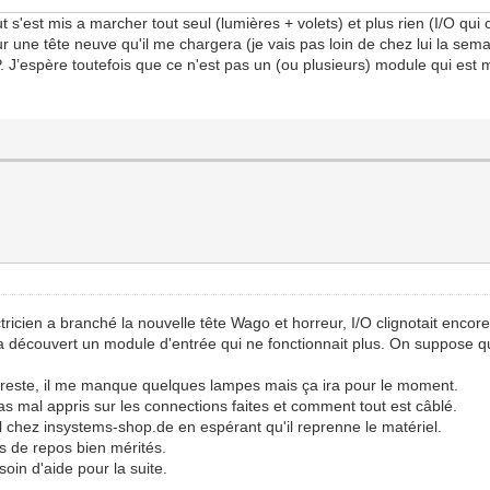
t s'est mis a marcher tout seul (lumières + volets) et plus rien (I/O qui 
 sur une tête neuve qu'il me chargera (je vais pas loin de chez lui la sem
 J’espère toutefois que ce n'est pas un (ou plusieurs) module qui est mo
icien a branché la nouvelle tête Wago et horreur, I/O clignotait encor
découvert un module d'entrée qui ne fonctionnait plus. On suppose qu'i
e reste, il me manque quelques lampes mais ça ira pour le moment.
i pas mal appris sur les connections faites et comment tout est câblé.
il chez insystems-shop.de en espérant qu'il reprenne le matériel.
rs de repos bien mérités.
oin d'aide pour la suite.