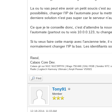
La ou tu vas peut etre avoir un petit soucis c'est a
possibilités, changer l'IP de l'automate pour la me
derniere solution n'est pas super car le serveur n'a
Ce que je te conseille donc, c'est d'attendre la nouve
l'automate (partout ou tu vois 10.0.0.123, tu changes
Si tu veux faire cette manip avec l'ancienne tete, il
normalement changer l'IP la bas. Les identifiants 
Raoul,
Calaos Core Dev.
Calaos git sur NUC NUC5PPYH | Wago 750-849 | DALI RGB | Sondes NTC su
Radio | Logitech Harmony Ultimate | Ampli Pioneer VSX921
Find
Tony91
Member
12-18-2014, 11:03 AM