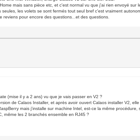
 Home mais sans pièce etc, et c'est normal vu que j'ai rien envoyé sur l
es seules, les volets se sont fermés tout seul bref c'est vraiment auto
et je reviens pour encore des questions...et des questions.
ate (mise il y a 2 ans) vu que je vais passer en V2 ?
sion de Calaos Installer, et après avoir ouvert Calaos installer V2, elle 
 RaspBerry mais j'installe sur machine Intel, est-ce la même procédure, 
PC, même les 2 branchés ensemble en RJ45 ?