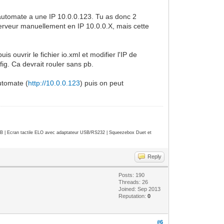
l'automate a une IP 10.0.0.123. Tu as donc 2
 serveur manuellement en IP 10.0.0.X, mais cette
s ouvrir le fichier io.xml et modifier l'IP de
fig. Ca devrait rouler sans pb.
automate (
http://10.0.0.123
) puis on peut
| Ecran tactile ELO avec adaptateur USB/RS232 | Squeezebox Duet et
Reply
Posts: 190
Threads: 26
Joined: Sep 2013
Reputation:
0
#6