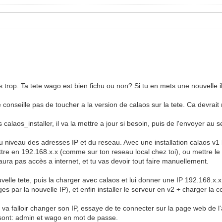
trop. Ta tete wago est bien fichu ou non? Si tu en mets une nouvelle il
 te conseille pas de toucher a la version de calaos sur la tete. Ca devrai
ns calaos_installer, il va la mettre a jour si besoin, puis de l'envoyer au
 au niveau des adresses IP et du reseau. Avec une installation calaos v
mettre en 192.168.x.x (comme sur ton reseau local chez toi), ou mettre 
'aura pas accès a internet, et tu vas devoir tout faire manuellement.
velle tete, puis la charger avec calaos et lui donner une IP 192.168.x.x, p
es par la nouvelle IP), et enfin installer le serveur en v2 + charger la c
il va falloir changer son IP, essaye de te connecter sur la page web de l
s sont: admin et wago en mot de passe.