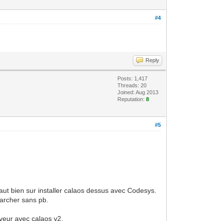
#4
Reply
Posts: 1,417
Threads: 20
Joined: Aug 2013
Reputation:
8
#5
faut bien sur installer calaos dessus avec Codesys.
 marcher sans pb.
erveur avec calaos v2.