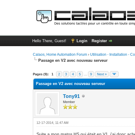
Hello There, Guest!
Login
Register
Calaos, Home Automation Forum
›
Utilisation - Installation - C
Passage en V2 avec nouveau serveur
0 Vote(s) - 0 Average
1
2
3
4
5
Pages (9):
1
2
3
4
5
…
9
Next »
Passage en V2 avec nouveau serveur
Tony91
Member
12-17-2014, 11:47 AM
Suite a mon matos HS qui était en V1, j'ai donc a