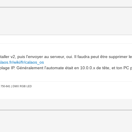
aller v2, puis l'envoyer au serveur, oui. Il faudra peut être supprimer le
alaos.fr/wiki/fr/calaos_os
plage IP. Généralement l'automate était en 10.0.0.x de tête, et ton PC
go 750-841 | DMX RGB LED