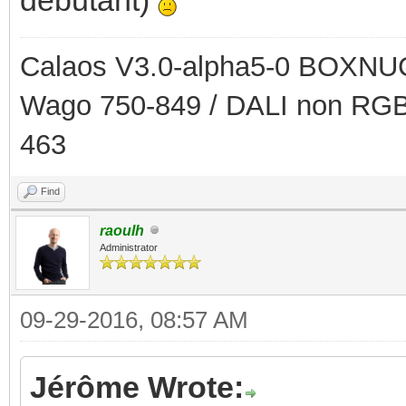
Calaos V3.0-alpha5-0 BOXNUC
Wago 750-849 / DALI non RGB
463
Find
raoulh
Administrator
09-29-2016, 08:57 AM
Jérôme Wrote: