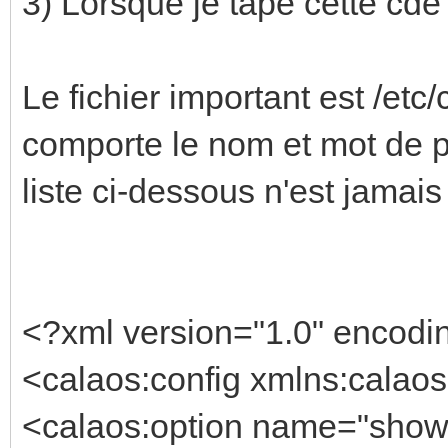
3) Lorsque je tape cette cde 
Le fichier important est /etc
comporte le nom et mot de pa
liste ci-dessous n'est jamai
<?xml version="1.0" encodi
<calaos:config xmlns:calaos
<calaos:option name="show_