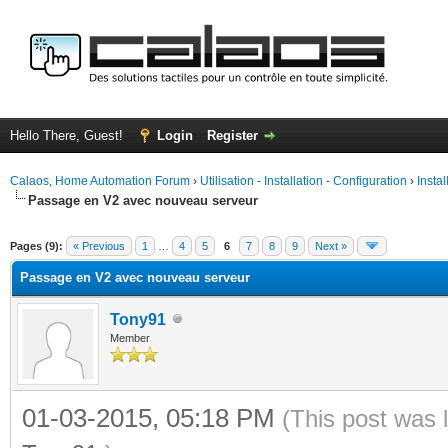
Hello There, Guest!
Login
Register
Calaos, Home Automation Forum
›
Utilisation - Installation - Configuration
›
Insta
Passage en V2 avec nouveau serveur
ge
Pages (9):
« Previous
1
…
4
5
6
7
8
9
Next »
Passage en V2 avec nouveau serveur
Tony91
Member
01-03-2015, 05:18 PM
(This post was 