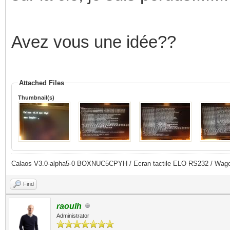
Avez vous une idée??
Attached Files
Thumbnail(s)
Calaos V3.0-alpha5-0 BOXNUC5CPYH / Ecran tactile ELO RS232 / Wago
Find
raoulh
Administrator