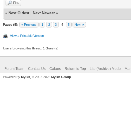
Find
«
Next Oldest
|
Next Newest
»
Pages (5):
« Previous
1
2
3
4
5
Next »
View a Printable Version
Users browsing this thread: 1 Guest(s)
Forum Team
Contact Us
Calaos
Return to Top
Lite (Archive) Mode
Mar
Powered By
MyBB
, © 2002-2026
MyBB Group
.