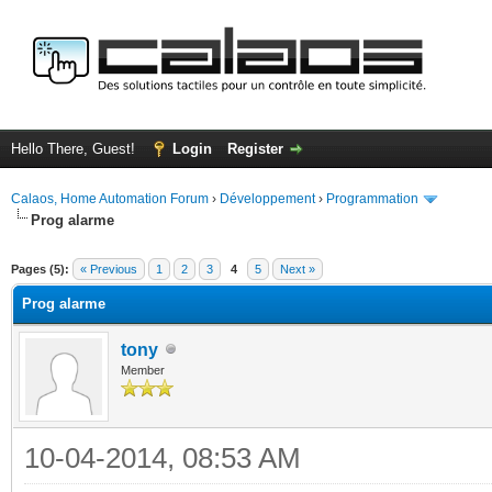
Hello There, Guest!
Login
Register
Calaos, Home Automation Forum
›
Développement
›
Programmation
Prog alarme
ge
Pages (5):
« Previous
1
2
3
4
5
Next »
Prog alarme
tony
Member
10-04-2014, 08:53 AM