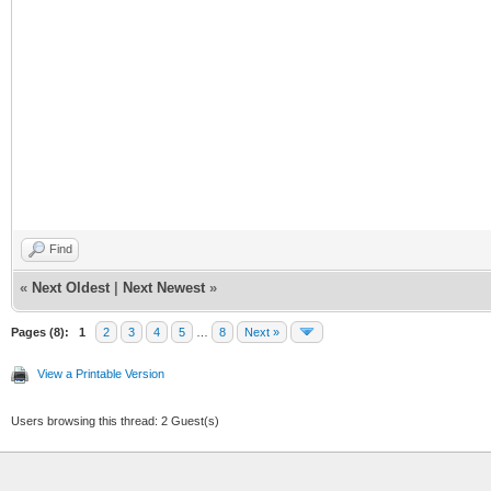
Find
«
Next Oldest
|
Next Newest
»
Pages (8):
1
2
3
4
5
…
8
Next »
View a Printable Version
Users browsing this thread: 2 Guest(s)