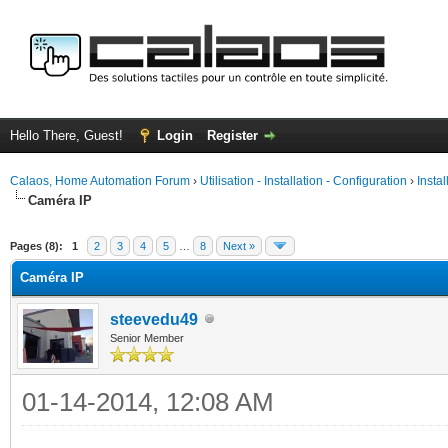
Hello There, Guest!
Login
Register
Calaos, Home Automation Forum
›
Utilisation - Installation - Configuration
›
Insta
Caméra IP
ge
Pages (8):
1
2
3
4
5
…
8
Next »
Caméra IP
steevedu49
Senior Member
01-14-2014, 12:08 AM