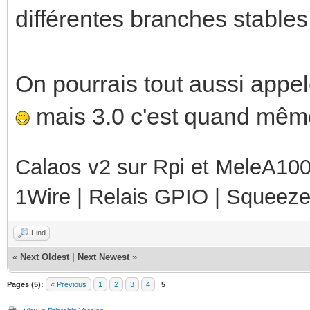
différentes branches stables
On pourrais tout aussi appel
mais 3.0 c'est quand même
Calaos v2 sur Rpi et MeleA1000
1Wire | Relais GPIO | Squeez
Find
«
Next Oldest
|
Next Newest
»
Pages (5):
« Previous
1
2
3
4
5