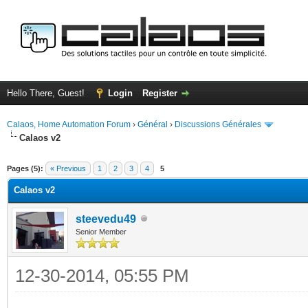
Hello There, Guest!
Login
Register
Calaos, Home Automation Forum
›
Général
›
Discussions Générales
Calaos v2
ge
Pages (5):
« Previous
1
2
3
4
5
Calaos v2
steevedu49
Senior Member
12-30-2014, 05:55 PM