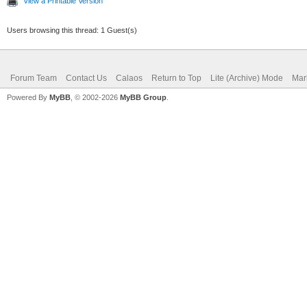
View a Printable Version
Users browsing this thread: 1 Guest(s)
Forum Team
Contact Us
Calaos
Return to Top
Lite (Archive) Mode
Mar
Powered By
MyBB
, © 2002-2026
MyBB Group
.