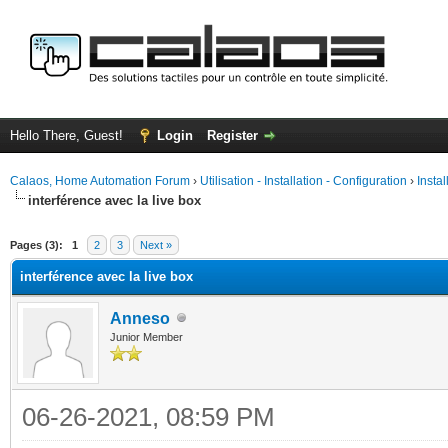
Hello There, Guest!
Login
Register
Calaos, Home Automation Forum
›
Utilisation - Installation - Configuration
›
Insta
interférence avec la live box
ge
Pages (3):
1
2
3
Next »
interférence avec la live box
Anneso
Junior Member
06-26-2021, 08:59 PM