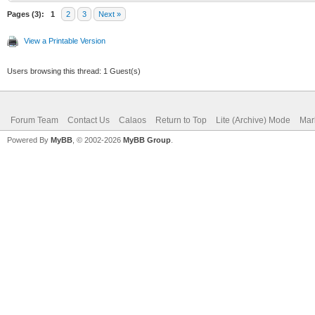
Pages (3):
1
2
3
Next »
View a Printable Version
Users browsing this thread: 1 Guest(s)
Forum Team
Contact Us
Calaos
Return to Top
Lite (Archive) Mode
Mar
Powered By
MyBB
, © 2002-2026
MyBB Group
.