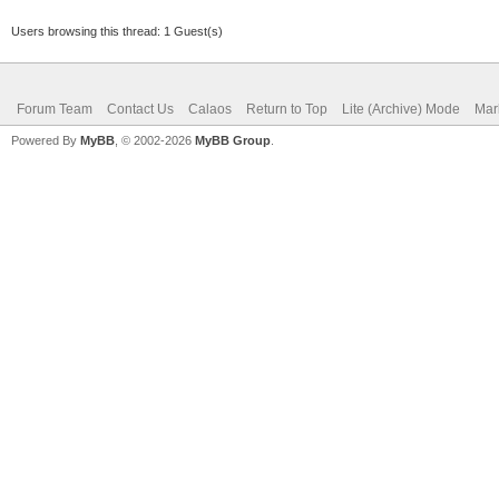
Users browsing this thread: 1 Guest(s)
Forum Team
Contact Us
Calaos
Return to Top
Lite (Archive) Mode
Mar
Powered By
MyBB
, © 2002-2026
MyBB Group
.