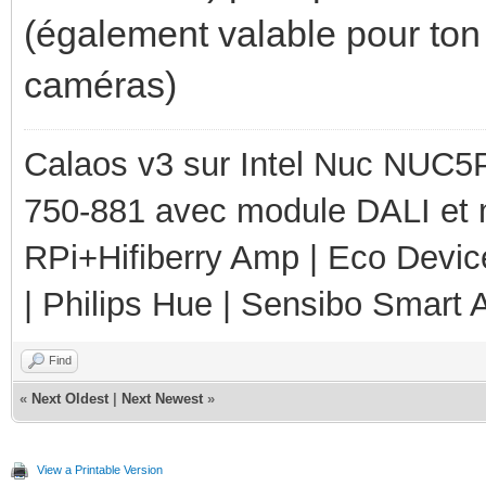
(également valable pour ton 
caméras)
Calaos v3 sur Intel Nuc NUC5
750-881 avec module DALI et 
RPi+Hifiberry Amp | Eco Devic
| Philips Hue | Sensibo Smart A
Find
«
Next Oldest
|
Next Newest
»
View a Printable Version