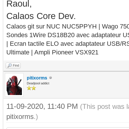
Raoul,
Calaos Core Dev.
Calaos git sur NUC NUC5PPYH | Wago 750-
Sondes 1Wire DS18B20 avec adaptateur 
| Ecran tactile ELO avec adaptateur USB/R
Ultimate | Ampli Pioneer VSX921
Find
pitixorms
Deadpool addict
11-09-2020, 11:40 PM
(This post was 
pitixorms
.)