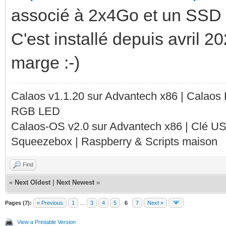
associé à 2x4Go et un SSD
C'est installé depuis avril 202
marge :-)
Calaos v1.1.20 sur Advantech x86 | Calaos
RGB LED
Calaos-OS v2.0 sur Advantech x86 | Clé U
Squeezebox | Raspberry & Scripts maison
Find
«
Next Oldest
|
Next Newest
»
Pages (7):
« Previous
1
…
3
4
5
6
7
Next »
View a Printable Version