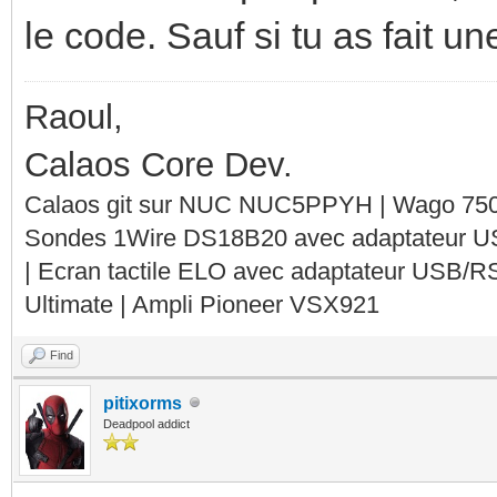
le code. Sauf si tu as fait un
Raoul,
Calaos Core Dev.
Calaos git sur NUC NUC5PPYH | Wago 750-
Sondes 1Wire DS18B20 avec adaptateur 
| Ecran tactile ELO avec adaptateur USB/R
Ultimate | Ampli Pioneer VSX921
Find
pitixorms
Deadpool addict