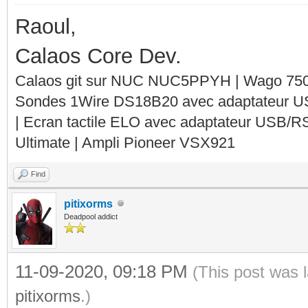
Raoul,
Calaos Core Dev.
Calaos git sur NUC NUC5PPYH | Wago 750-
Sondes 1Wire DS18B20 avec adaptateur 
| Ecran tactile ELO avec adaptateur USB/R
Ultimate | Ampli Pioneer VSX921
Find
pitixorms
Deadpool addict
11-09-2020, 09:18 PM
(This post was 
pitixorms
.)