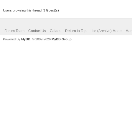
Users browsing this thread: 3 Guest(s)
Forum Team
Contact Us
Calaos
Return to Top
Lite (Archive) Mode
Mar
Powered By
MyBB
, © 2002-2026
MyBB Group
.