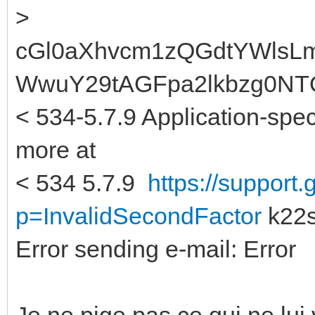
>
cGl0aXhvcm1zQGdtYWls
WwuY29tAGFpa2lkbzg0NT
< 534-5.7.9 Application-spec
more at
< 534 5.7.9
https://support
p=InvalidSecondFactor
k22s
Error sending e-mail: Error
Je ne pige pas ce qui ne lui 