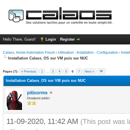
Hello There, Guest!
Login
Register
Calaos, Home Automation Forum
›
Utilisation - Installation - Configuration
›
Insta
Installation Calaos_OS sur VM puis sur NUC
ge
Pages (7):
« Previous
1
…
3
4
5
6
7
Next »
Installation Calaos_OS sur VM puis sur NUC
pitixorms
Deadpool addict
11-09-2020, 11:42 AM
(This post was 