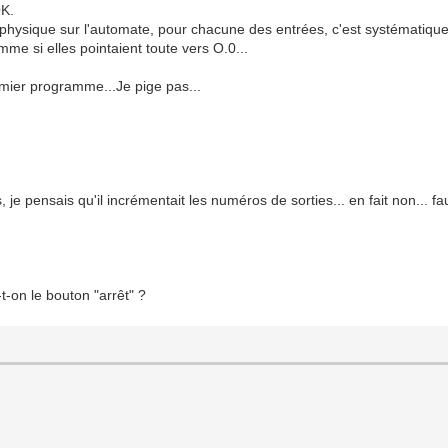
OK.
 physique sur l'automate, pour chacune des entrées, c'est systématiqueme
mme si elles pointaient toute vers O.0...
mier programme...Je pige pas...
s, je pensais qu'il incrémentait les numéros de sorties... en fait non... 
.
-t-on le bouton "arrêt" ?