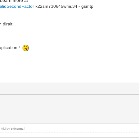
. Learn more at
validSecondFactor
k22sm730645wmi.34 - gsmtp
 dirait.
pplication !
17 AM by
pitixorms
.)