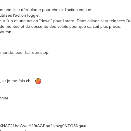
 as une liste déroulante pour choisir l'action voulue.
tilises l'action toggle.
our l'un et une action "down" pour l'autre. Dans calaos si tu relances l'a
ps de montée et de descente des volets pour que ca soit plus precis.
bouton.
mmande, pour fair eun stop.
 et je me fais ch...
bonne.
bXNAZ21haWwuY29tAGFpa2lkbzg0NTQ5Ng==