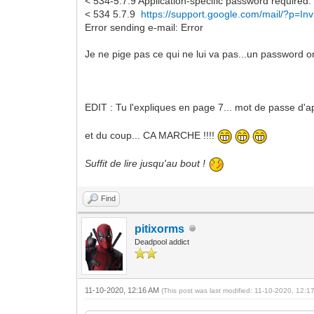
< 534-5.7.9 Application-specific password required
< 534 5.7.9
https://support.google.com/mail/?p=In
Error sending e-mail: Error
Je ne pige pas ce qui ne lui va pas...un password on
EDIT : Tu l'expliques en page 7... mot de passe d'a
et du coup... CA MARCHE !!!!
Suffit de lire jusqu'au bout !
Find
pitixorms
Deadpool addict
11-10-2020, 12:16 AM
(This post was last modified: 11-10-2020, 12: