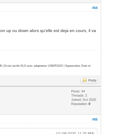
#54
ion up ou down alors qu'elle est deja en cours, il va
| Ecran tactile ELO avec adaptateur USB/RS232 | Squeezebox Duet et
Reply
Posts: 44
Threads: 2
Joined: Oct 2020
Reputation:
0
#55
(11-09-2020, 11:25 PM)