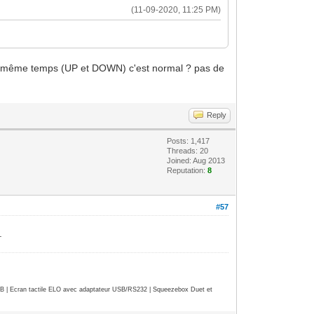
(11-09-2020, 11:25 PM)
 en même temps (UP et DOWN) c'est normal ? pas de
Reply
Posts: 1,417
Threads: 20
Joined: Aug 2013
Reputation:
8
#57
.
| Ecran tactile ELO avec adaptateur USB/RS232 | Squeezebox Duet et