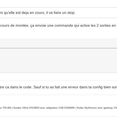
 qu'elle est deja en cours, il va faire un stop.
p en cours de montée, ça envoie une commande qui active les 2 sorties
tre ca dans le code. Sauf si tu as fait une erreur dans ta config bien sur
r 750-464 | Sondes 1Wire DS18B20 avec adaptateur USB DS9490R | Nodes MySensors avec gateway USB 