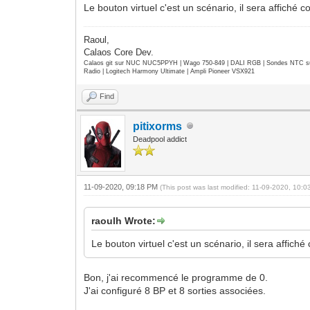
Le bouton virtuel c'est un scénario, il sera affiché
Raoul,
Calaos Core Dev.
Calaos git sur NUC NUC5PPYH | Wago 750-849 | DALI RGB | Sondes NTC su
Radio | Logitech Harmony Ultimate | Ampli Pioneer VSX921
Find
pitixorms
Deadpool addict
11-09-2020, 09:18 PM
(This post was last modified: 11-09-2020, 10:
raoulh Wrote:
Le bouton virtuel c'est un scénario, il sera affich
Bon, j'ai recommencé le programme de 0.
J'ai configuré 8 BP et 8 sorties associées.