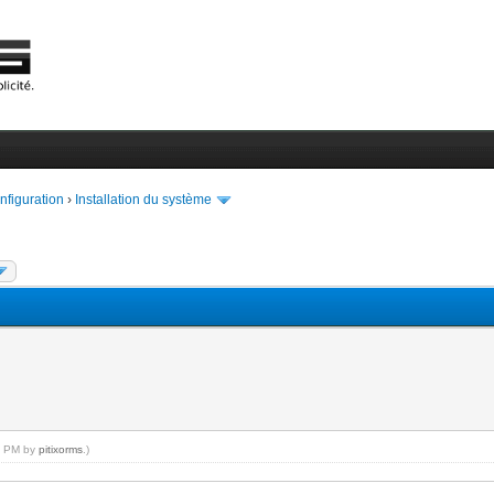
onfiguration
›
Installation du système
01 PM by
pitixorms
.)