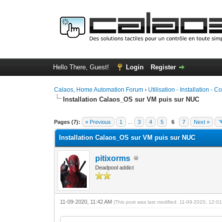
Hello There, Guest!
Login
Register
Calaos, Home Automation Forum
›
Utilisation - Installation - C
Installation Calaos_OS sur VM puis sur NUC
0 Vote(s) - 0 Average
1
2
3
4
5
Pages (7):
« Previous
1
…
3
4
5
6
7
Next »
Installation Calaos_OS sur VM puis sur NUC
pitixorms
Deadpool addict
11-09-2020, 11:42 AM
(This post was last modified: 11-09-2020, 12: