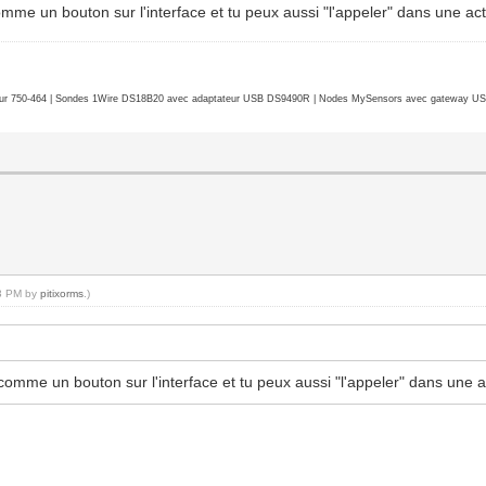
 comme un bouton sur l'interface et tu peux aussi "l'appeler" dans une ac
r 750-464 | Sondes 1Wire DS18B20 avec adaptateur USB DS9490R | Nodes MySensors avec gateway USB 
03 PM by
pitixorms
.)
é comme un bouton sur l'interface et tu peux aussi "l'appeler" dans une 