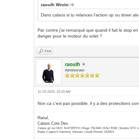
raoulh Wrote:
Dans calaos si tu relances l'action up ou down alors
Par contre j'ai remarqué que quand il fait le sto
danger pour le moteur du volet ?
Find
raoulh
Administrator
11-10-2020, 10:15 AM
Non ca c'est pas possible, il y a des protections con
Raoul,
Calaos Core Dev.
Calaos git sur NUC NUC5PPYH | Wago 750-849 | DALI RGB | Sondes NTC su
Radio | Logitech Harmony Ultimate | Ampli Pioneer VSX921