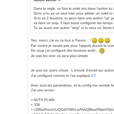
Dans la regle, un fois le volet mis dans l'action tu
Donc si tu as un seul inter pour piloter un volet tu u
Si tu as 2 boutons, tu peux faire une action "up" p
va faire un stop. Il faut aussi configurer les tem
Tu as aussi une action "stop" si tu veux un 3eme 
Yes, merci, j'ai vu ca tout a l'heure... !
Par contre je savais pas pour l'appuis durant la co
Du coup j'ai configuré des boutons arrêt...
Je vais les virer ca sera plus simple.
Je suis sur autre chose : L'envoie d'email sur action,
J'ai configuré comme tu l'as expliqué
ICI
Avec tous les paramètres, et la config me semble 
J'ai une erreur :
> AUTH PLAIN
< 334
> cGl0aXhvcm1zQGdtYWlsLmNvbQBwaXRpeG9y