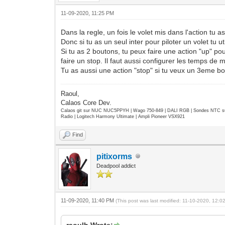
11-09-2020, 11:25 PM
Dans la regle, un fois le volet mis dans l'action tu a
Donc si tu as un seul inter pour piloter un volet tu uti
Si tu as 2 boutons, tu peux faire une action "up" pou
faire un stop. Il faut aussi configurer les temps de
Tu as aussi une action "stop" si tu veux un 3eme b
Raoul,
Calaos Core Dev.
Calaos git sur NUC NUC5PPYH | Wago 750-849 | DALI RGB | Sondes NTC su
Radio | Logitech Harmony Ultimate | Ampli Pioneer VSX921
Find
pitixorms
Deadpool addict
11-09-2020, 11:40 PM
(This post was last modified: 11-10-2020, 12:
raoulh Wrote: