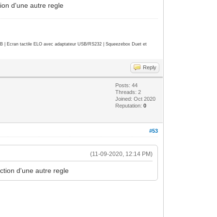
tion d'une autre regle
| Ecran tactile ELO avec adaptateur USB/RS232 | Squeezebox Duet et
Reply
Posts: 44
Threads: 2
Joined: Oct 2020
Reputation:
0
#53
(11-09-2020, 12:14 PM)
action d'une autre regle