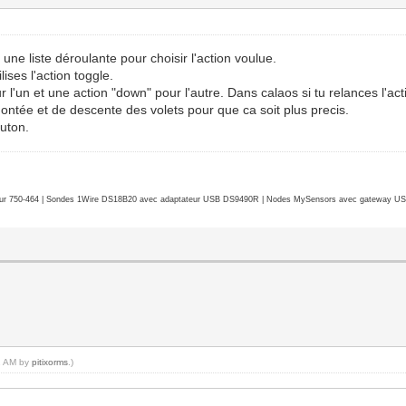
s une liste déroulante pour choisir l'action voulue.
lises l'action toggle.
r l'un et une action "down" pour l'autre. Dans calaos si tu relances l'act
 montée et de descente des volets pour que ca soit plus precis.
outon.
r 750-464 | Sondes 1Wire DS18B20 avec adaptateur USB DS9490R | Nodes MySensors avec gateway USB 
02 AM by
pitixorms
.)