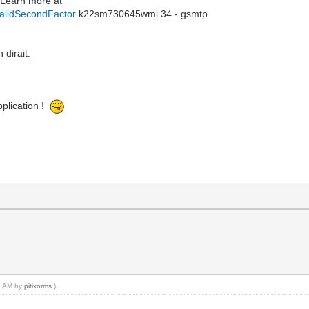
. Learn more at
validSecondFactor
k22sm730645wmi.34 - gsmtp
 dirait.
pplication !
17 AM by
pitixorms
.)