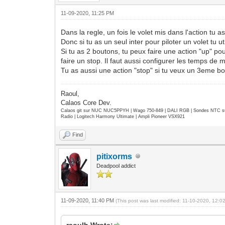
11-09-2020, 11:25 PM
Dans la regle, un fois le volet mis dans l'action tu a
Donc si tu as un seul inter pour piloter un volet tu uti
Si tu as 2 boutons, tu peux faire une action "up" pou
faire un stop. Il faut aussi configurer les temps de
Tu as aussi une action "stop" si tu veux un 3eme b
Raoul,
Calaos Core Dev.
Calaos git sur NUC NUC5PPYH | Wago 750-849 | DALI RGB | Sondes NTC su
Radio | Logitech Harmony Ultimate | Ampli Pioneer VSX921
Find
pitixorms
Deadpool addict
11-09-2020, 11:40 PM
(This post was last modified: 11-10-2020, 12:
raoulh Wrote: