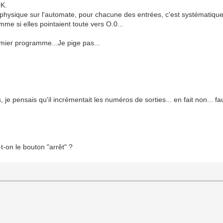
OK.
 physique sur l'automate, pour chacune des entrées, c'est systématiqueme
mme si elles pointaient toute vers O.0...
mier programme...Je pige pas...
s, je pensais qu'il incrémentait les numéros de sorties... en fait non... 
.
-t-on le bouton "arrêt" ?