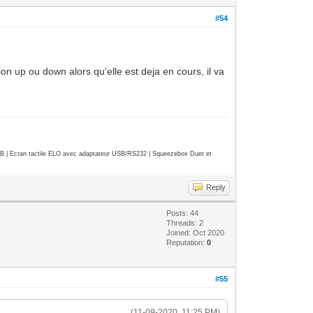
#54
ion up ou down alors qu'elle est deja en cours, il va
| Ecran tactile ELO avec adaptateur USB/RS232 | Squeezebox Duet et
Reply
Posts: 44
Threads: 2
Joined: Oct 2020
Reputation:
0
#55
(11-09-2020, 11:25 PM)