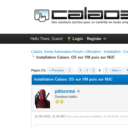
Hello There, Guest!
Login
Register
Calaos, Home Automation Forum
›
Utilisation - Installation - C
Installation Calaos_OS sur VM puis sur NUC
0 Vote(s) - 0 Average
1
2
3
4
5
Pages (7):
« Previous
1
…
3
4
5
6
7
Next »
Installation Calaos_OS sur VM puis sur NUC
pitixorms
Deadpool addict
11-09-2020, 11:42 AM
(This post was last modified: 11-09-2020, 12: