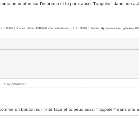
 comme un bouton sur l'interface et tu peux aussi "l'appeler" dans une ac
r 750-464 | Sondes 1Wire DS18B20 avec adaptateur USB DS9490R | Nodes MySensors avec gateway USB 
03 PM by
pitixorms
.)
é comme un bouton sur l'interface et tu peux aussi "l'appeler" dans une 