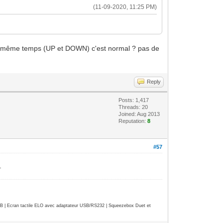
(11-09-2020, 11:25 PM)
 en même temps (UP et DOWN) c'est normal ? pas de
Reply
Posts: 1,417
Threads: 20
Joined: Aug 2013
Reputation:
8
#57
.
| Ecran tactile ELO avec adaptateur USB/RS232 | Squeezebox Duet et