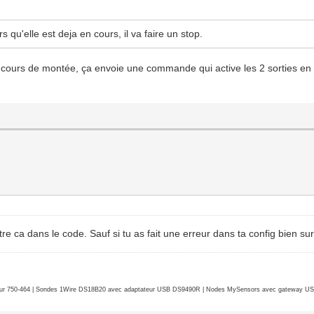
 qu'elle est deja en cours, il va faire un stop.
p en cours de montée, ça envoie une commande qui active les 2 sorties
tre ca dans le code. Sauf si tu as fait une erreur dans ta config bien sur
r 750-464 | Sondes 1Wire DS18B20 avec adaptateur USB DS9490R | Nodes MySensors avec gateway USB 