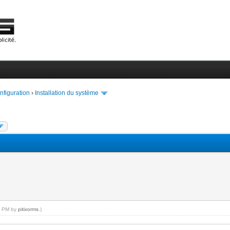
onfiguration
›
Installation du système
01 PM by
pitixorms
.)