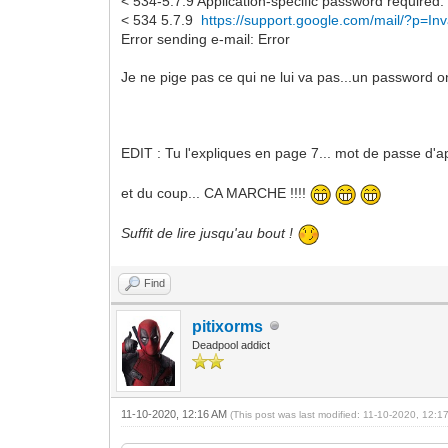
< 534-5.7.9 Application-specific password required
< 534 5.7.9
https://support.google.com/mail/?p=In
Error sending e-mail: Error
Je ne pige pas ce qui ne lui va pas...un password on
EDIT : Tu l'expliques en page 7... mot de passe d'a
et du coup... CA MARCHE !!!!
Suffit de lire jusqu'au bout !
Find
pitixorms
Deadpool addict
11-10-2020, 12:16 AM
(This post was last modified: 11-10-2020, 12: