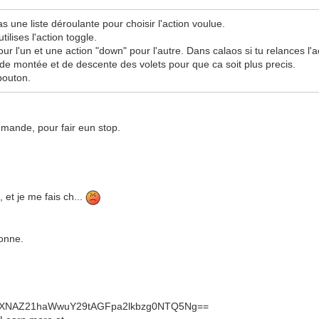
 as une liste déroulante pour choisir l'action voulue.
tilises l'action toggle.
our l'un et une action "down" pour l'autre. Dans calaos si tu relances l'a
ps de montée et de descente des volets pour que ca soit plus precis.
bouton.
mmande, pour fair eun stop.
 et je me fais ch...
bonne.
bXNAZ21haWwuY29tAGFpa2lkbzg0NTQ5Ng==