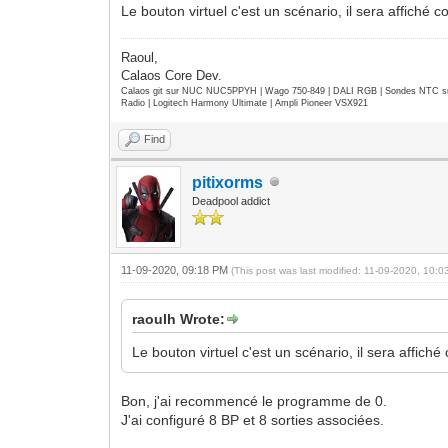
Le bouton virtuel c'est un scénario, il sera affiché
Raoul,
Calaos Core Dev.
Calaos git sur NUC NUC5PPYH | Wago 750-849 | DALI RGB | Sondes NTC su
Radio | Logitech Harmony Ultimate | Ampli Pioneer VSX921
Find
pitixorms
Deadpool addict
11-09-2020, 09:18 PM
(This post was last modified: 11-09-2020, 10:
raoulh Wrote:
Le bouton virtuel c'est un scénario, il sera affich
Bon, j'ai recommencé le programme de 0.
J'ai configuré 8 BP et 8 sorties associées.