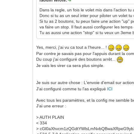
Dans la regle, un fois le volet mis dans l'action tu
Donc si tu as un seul inter pour piloter un volet tu u
Si tu as 2 boutons, tu peux faire une action "up" p
va faire un stop. Il faut aussi configurer les tem
Tu as aussi une action "stop" si tu veux un 3eme 
Yes, merci, j'ai vu ca tout a l'heure... !
Par contre je savais pas pour l'appuis durant la co
Du coup j'ai configuré des boutons arrêt...
Je vais les virer ca sera plus simple.
Je suis sur autre chose : L'envoie d'email sur action,
J'ai configuré comme tu l'as expliqué
ICI
Avec tous les paramètres, et la config me semble 
J'ai une erreur :
> AUTH PLAIN
< 334
> cGl0aXhvcm1zQGdtYWlsLmNvbQBwaXRpeG9y