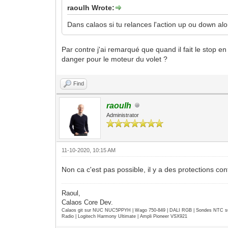
raoulh Wrote:
Dans calaos si tu relances l'action up ou down alors
Par contre j'ai remarqué que quand il fait le sto
danger pour le moteur du volet ?
Find
raoulh
Administrator
11-10-2020, 10:15 AM
Non ca c'est pas possible, il y a des protections con
Raoul,
Calaos Core Dev.
Calaos git sur NUC NUC5PPYH | Wago 750-849 | DALI RGB | Sondes NTC su
Radio | Logitech Harmony Ultimate | Ampli Pioneer VSX921