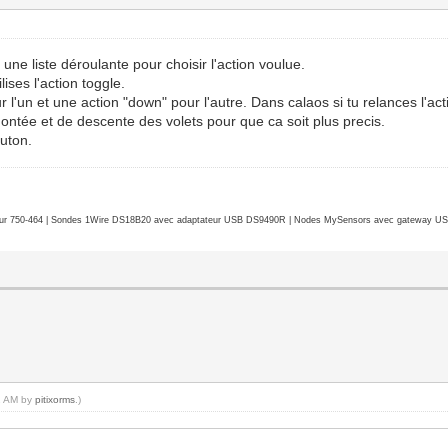
s une liste déroulante pour choisir l'action voulue.
lises l'action toggle.
r l'un et une action "down" pour l'autre. Dans calaos si tu relances l'act
 montée et de descente des volets pour que ca soit plus precis.
outon.
r 750-464 | Sondes 1Wire DS18B20 avec adaptateur USB DS9490R | Nodes MySensors avec gateway USB 
02 AM by
pitixorms
.)