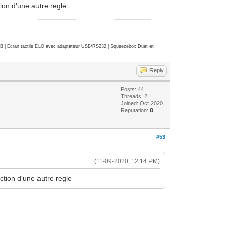
tion d'une autre regle
| Ecran tactile ELO avec adaptateur USB/RS232 | Squeezebox Duet et
Reply
Posts: 44
Threads: 2
Joined: Oct 2020
Reputation:
0
#53
(11-09-2020, 12:14 PM)
action d'une autre regle