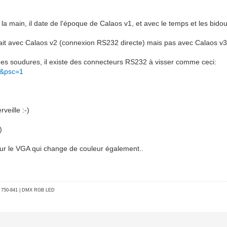
 la main, il date de l'époque de Calaos v1, et avec le temps et les bido
nnait avec Calaos v2 (connexion RS232 directe) mais pas avec Calaos v
 des soudures, il existe des connecteurs RS232 à visser comme ceci:
8&psc=1
veille :-)
)
our le VGA qui change de couleur également..
go 750-841 | DMX RGB LED