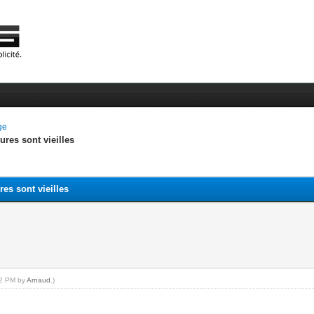
ge
res sont vieilles
es sont vieilles
:12 PM by
Arnaud
.)