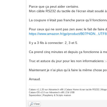
Parce que ça peut aider certains.
Mon câble RS232 du tactile de l'écran était soudé à
La coupure n'était pas franche parce qu'il fonctio
Pour ceux qui ne sont pas zen avec le fait de faire
https://www.amazon.fr/gp/product/B07P4DN...UTF
Il y a 3 fils à connecter: 2, 3 et 5.
Ca prend cinq minutes et depuis ça fonctionne à mer
Truc et astuce du jour pour les non informaticiens :-
Maintenant je n'ai plus qu'à faire la même chose p
Arnaud.
Calaos v1.1.20 sur Advantech x86 | Calaos Home écran tactile RS232 | Wa
Calaos-OS v2.0 sur Advantech x86 | Clé USB
Squeezebox | Raspberry & Scripts maison
Find