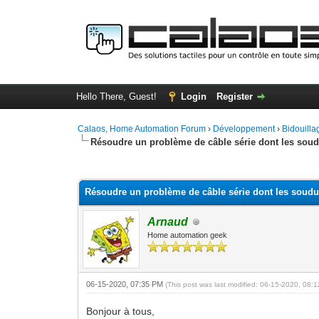
Hello There, Guest!
Login
Register
Calaos, Home Automation Forum
›
Développement
›
Bidouilla
Résoudre un problème de câble série dont les soudu
0 Vote(s) - 0 Average
1
2
3
4
5
Résoudre un problème de câble série dont les soudur
Arnaud
Home automation geek
06-15-2020, 07:35 PM
(This post was last modified: 06-15-2020, 08
Bonjour à tous,