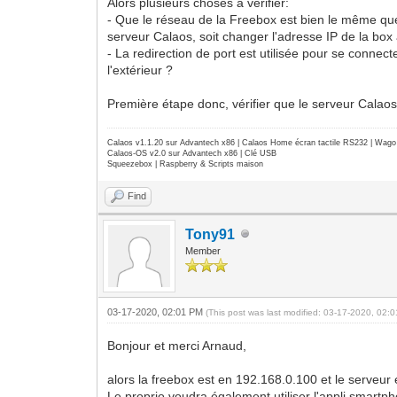
Alors plusieurs choses à vérifier:
- Que le réseau de la Freebox est bien le même que 
serveur Calaos, soit changer l'adresse IP de la b
- La redirection de port est utilisée pour se connec
l'extérieur ?
Première étape donc, vérifier que le serveur Calaos
Calaos v1.1.20 sur Advantech x86 | Calaos Home écran tactile RS232 | Wa
Calaos-OS v2.0 sur Advantech x86 | Clé USB
Squeezebox | Raspberry & Scripts maison
Find
Tony91
Member
03-17-2020, 02:01 PM
(This post was last modified: 03-17-2020, 02
Bonjour et merci Arnaud,
alors la freebox est en 192.168.0.100 et le serveur 
Le proprio voudra également utiliser l'appli smartpho