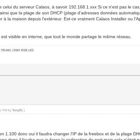
celui du serveur Calaos, à savoir 192.168.1.xxx Si ce n'est pas le cas,
ox ainsi que la plage de son DHCP (plage d'adresses données automati
ter à la maison depuis l'extérieur. Est-ce vraiment Calaos Installer ou l
 est visible en interne, que tout le monde partage le même réseau.
go 750-841 | DMX RGB LED
:01 PM by
Tony91
.)
en 1.100 donc oui il faudra changer l'IP de la freebox et de la plage D
ne donc il faudra que je fasse la redirection de port mais cela n'était 