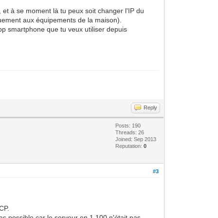
 et à se moment là tu peux soit changer l'IP du
quement aux équipements de la maison).
'App smartphone que tu veux utiliser depuis
Reply
Posts: 190
Threads: 26
Joined: Sep 2013
Reputation:
0
#3
HCP.
pas possible car le serveur en 1.100 n'était pas