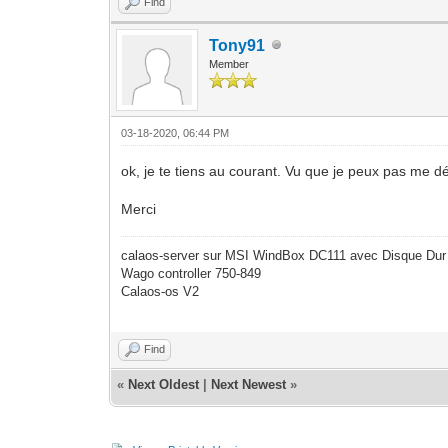
Find
Tony91
Member
03-18-2020, 06:44 PM
ok, je te tiens au courant. Vu que je peux pas me dép
Merci
calaos-server sur MSI WindBox DC111 avec Disque Dur
Wago controller 750-849
Calaos-os V2
Find
«
Next Oldest
|
Next Newest
»