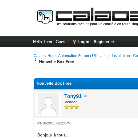
Hello There, Guest!
Login
Register
Calaos, Home Automation Forum
›
Utilisation - Installation - C
Nouvelle Box Free
0 Vote(s) - 0 Average
1
2
3
4
5
Nouvelle Box Free
Tony91
Member
03-16-2020, 06:20 PM
Bonjour à tous,