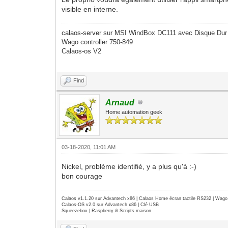
visible en interne.
calaos-server sur MSI WindBox DC111 avec Disque Dur
Wago controller 750-849
Calaos-os V2
Find
Arnaud
Home automation geek
03-18-2020, 11:01 AM
Nickel, problème identifié, y a plus qu'à :-)
bon courage
Calaos v1.1.20 sur Advantech x86 | Calaos Home écran tactile RS232 | Wa
Calaos-OS v2.0 sur Advantech x86 | Clé USB
Squeezebox | Raspberry & Scripts maison