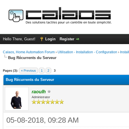
Hello There, Guest!
Login
Register
Calaos, Home Automation Forum
›
Utilisation - Installation - Configuration
›
Insta
Bug Récurrents du Serveur
ge
Pages (3):
« Previous
1
2
3
Bug Récurrents du Serveur
raoulh
Administrator
05-08-2018, 09:28 AM