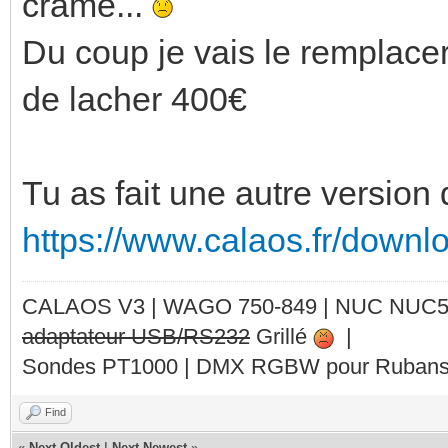
cramé...
Du coup je vais le remplacer 
de lacher 400€
Tu as fait une autre version
https://www.calaos.fr/downlo
CALAOS V3 | WAGO 750-849 |
NUC NUC
adaptateur USB/RS232
Grillé
|
Sondes PT1000 | DMX RGBW pour Rubans 
Find
«
Next Oldest
|
Next Newest
»