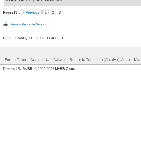
Pages (3):
« Previous
1
2
3
View a Printable Version
Users browsing this thread: 1 Guest(s)
Forum Team
Contact Us
Calaos
Return to Top
Lite (Archive) Mode
Mar
Powered By
MyBB
, © 2002-2026
MyBB Group
.