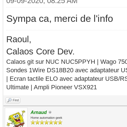
09-09-2020, 08:25 AM
Sympa ca, merci de l'info
Raoul,
Calaos Core Dev.
Calaos git sur NUC NUC5PPYH | Wago 750-
Sondes 1Wire DS18B20 avec adaptateur 
| Ecran tactile ELO avec adaptateur USB/R
Ultimate | Ampli Pioneer VSX921
Find
Arnaud
Home automation geek