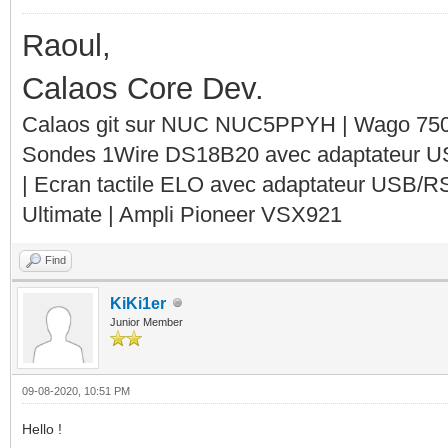
Raoul,
Calaos Core Dev.
Calaos git sur NUC NUC5PPYH | Wago 750-
Sondes 1Wire DS18B20 avec adaptateur 
| Ecran tactile ELO avec adaptateur USB/R
Ultimate | Ampli Pioneer VSX921
Find
KiKi1er
Junior Member
09-08-2020, 10:51 PM
Hello !