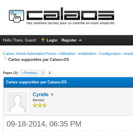
Hello There, Guest!
Login
Register
Calaos, Home Automation Forum
›
Utilisation - Installation - Configuration
›
Insta
Cartes supportées par Calaos-OS
ge
Pages (2):
« Previous
1
2
Cartes supportées par Calaos-OS
Cyridle
Member
09-18-2014, 06:35 PM