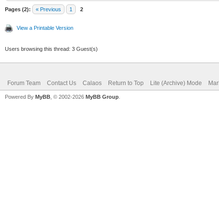
Pages (2):
« Previous
1
2
View a Printable Version
Users browsing this thread: 3 Guest(s)
Forum Team
Contact Us
Calaos
Return to Top
Lite (Archive) Mode
Mar
Powered By
MyBB
, © 2002-2026
MyBB Group
.