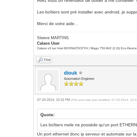
Avez vous un revendeur de boitier a me conseiller 
Les boîtiers sont pré installer avec android, je suppo
Merci de votre aide...
Steeve MARTINS
Calaos User
Calaos v3 sur Intel BOXNUC5CPYH | Wago 750-842 (2.0)| Eco-Device
Find
diouk
Automation Engineer
07-20-2014, 10:32 PM
(This post was last modified: 07-20-2014, 10
Quote:
Les boîtiers mele ne possède qu'un port ETHERNET
Un port ethernet donc ip serveur et automate sur l