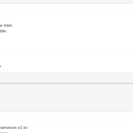
e Intel.
ble.
s
serveurs v1 ici :
9seau