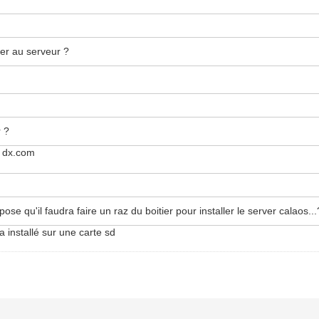
her au serveur ?
r ?
r dx.com
pose qu'il faudra faire un raz du boitier pour installer le server calaos...
a installé sur une carte sd