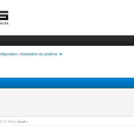
onfiguration
›
Installation du système
, 11:17 AM by
raoulh
.)