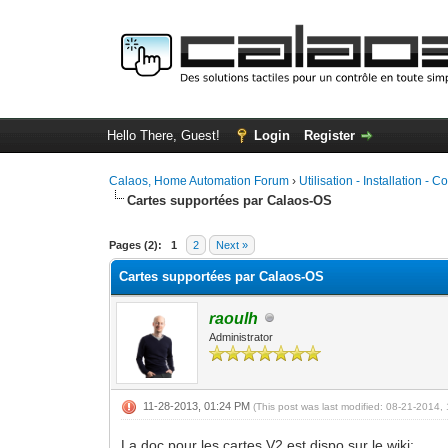
Hello There, Guest!
Login
Register
Calaos, Home Automation Forum
›
Utilisation - Installation - C
Cartes supportées par Calaos-OS
0 Vote(s) - 0 Average
1
2
3
4
5
Pages (2):
1
2
Next »
Cartes supportées par Calaos-OS
raoulh
Administrator
11-28-2013, 01:24 PM
(This post was last modified: 08-21-2014
La doc pour les cartes V2 est dispo sur le wiki: