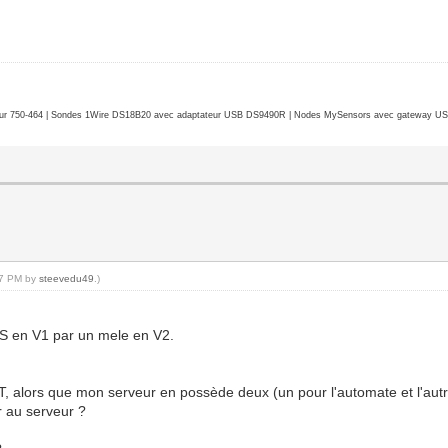
r 750-464 | Sondes 1Wire DS18B20 avec adaptateur USB DS9490R | Nodes MySensors avec gateway USB 
:47 PM by
steevedu49
.)
S en V1 par un mele en V2.
alors que mon serveur en possède deux (un pour l'automate et l'autre 
er au serveur ?