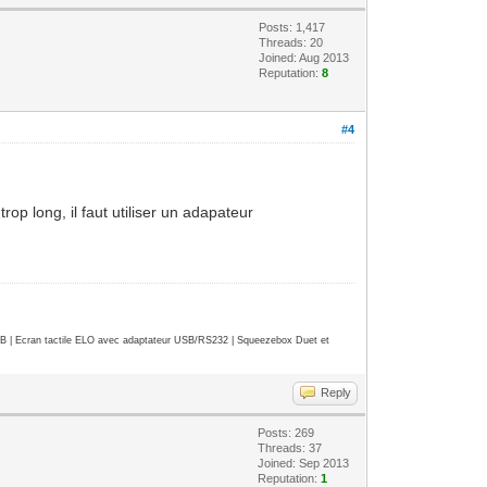
Posts: 1,417
Threads: 20
Joined: Aug 2013
Reputation:
8
#4
rop long, il faut utiliser un adapateur
| Ecran tactile ELO avec adaptateur USB/RS232 | Squeezebox Duet et
Reply
Posts: 269
Threads: 37
Joined: Sep 2013
Reputation:
1