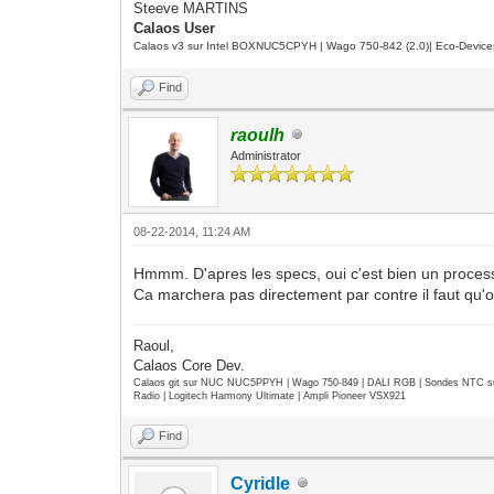
Steeve MARTINS
Calaos User
Calaos v3 sur Intel BOXNUC5CPYH | Wago 750-842 (2.0)| Eco-Device
Find
raoulh
Administrator
08-22-2014, 11:24 AM
Hmmm. D'apres les specs, oui c'est bien un proces
Ca marchera pas directement par contre il faut qu'
Raoul,
Calaos Core Dev.
Calaos git sur NUC NUC5PPYH | Wago 750-849 | DALI RGB | Sondes NTC su
Radio | Logitech Harmony Ultimate | Ampli Pioneer VSX921
Find
Cyridle