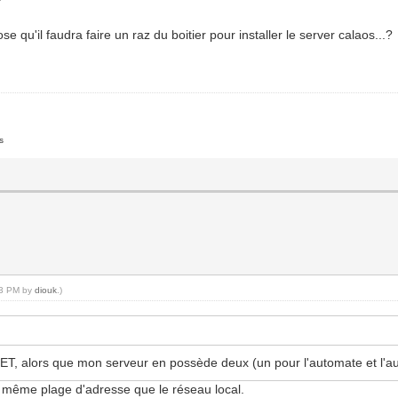
?
se qu'il faudra faire un raz du boitier pour installer le server calaos...?
s
:33 PM by
diouk
.)
, alors que mon serveur en possède deux (un pour l'automate et l'autr
a même plage d'adresse que le réseau local.