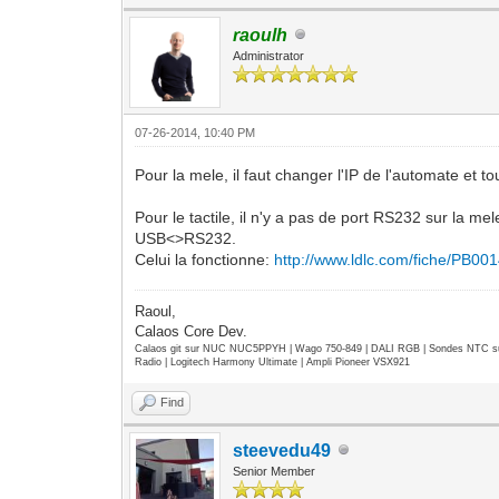
raoulh
Administrator
07-26-2014, 10:40 PM
Pour la mele, il faut changer l'IP de l'automate et 
Pour le tactile, il n'y a pas de port RS232 sur la mel
USB<>RS232.
Celui la fonctionne:
http://www.ldlc.com/fiche/PB00
Raoul,
Calaos Core Dev.
Calaos git sur NUC NUC5PPYH | Wago 750-849 | DALI RGB | Sondes NTC su
Radio | Logitech Harmony Ultimate | Ampli Pioneer VSX921
Find
steevedu49
Senior Member