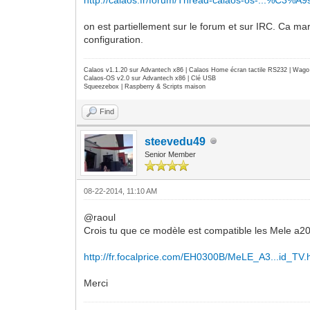
on est partiellement sur le forum et sur IRC. Ca ma
configuration.
Calaos v1.1.20 sur Advantech x86 | Calaos Home écran tactile RS232 | Wa
Calaos-OS v2.0 sur Advantech x86 | Clé USB
Squeezebox | Raspberry & Scripts maison
Find
steevedu49
Senior Member
08-22-2014, 11:10 AM
@raoul
Crois tu que ce modèle est compatible les Mele a20
http://fr.focalprice.com/EH0300B/MeLE_A3...id_TV.
Merci