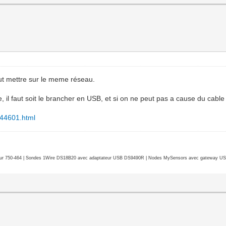
tout mettre sur le meme réseau.
e, il faut soit le brancher en USB, et si on ne peut pas a cause du cable t
144601.html
r 750-464 | Sondes 1Wire DS18B20 avec adaptateur USB DS9490R | Nodes MySensors avec gateway USB 