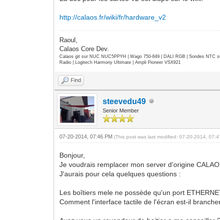
http://calaos.fr/wiki/fr/hardware_v2
Raoul,
Calaos Core Dev.
Calaos git sur NUC NUC5PPYH | Wago 750-849 | DALI RGB | Sondes NTC su
Radio | Logitech Harmony Ultimate | Ampli Pioneer VSX921
Find
steevedu49
Senior Member
07-20-2014, 07:46 PM
(This post was last modified: 07-20-2014, 07
Bonjour,
Je voudrais remplacer mon server d'origine CALAO
J'aurais pour cela quelques questions :
Les boîtiers mele ne possède qu'un port ETHERNET, 
Comment l'interface tactile de l'écran est-il branch