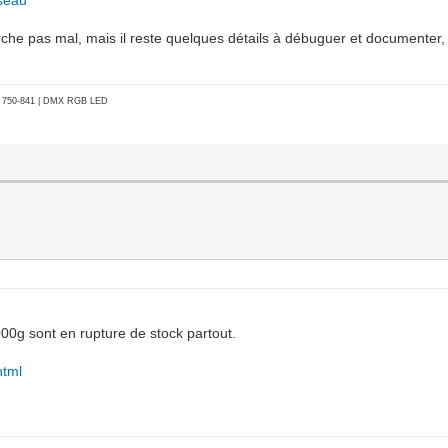
rche pas mal, mais il reste quelques détails à débuguer et documenter, 
go 750-841 | DMX RGB LED
00g sont en rupture de stock partout.
html