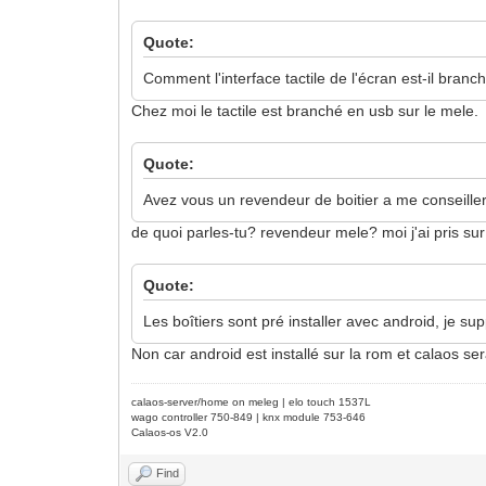
Quote:
Comment l'interface tactile de l'écran est-il branc
Chez moi le tactile est branché en usb sur le mele.
Quote:
Avez vous un revendeur de boitier a me conseille
de quoi parles-tu? revendeur mele? moi j'ai pris su
Quote:
Les boîtiers sont pré installer avec android, je sup
Non car android est installé sur la rom et calaos ser
calaos-server/home on meleg | elo touch 1537L
wago controller 750-849 | knx module 753-646
Calaos-os V2.0
Find