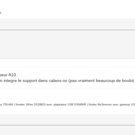
s
seur A10.
on integre le support dans calaos-os (pas vraiment beaucoup de boulot,
r 750-464 | Sondes 1Wire DS18B20 avec adaptateur USB DS9490R | Nodes MySensors avec gateway USB 