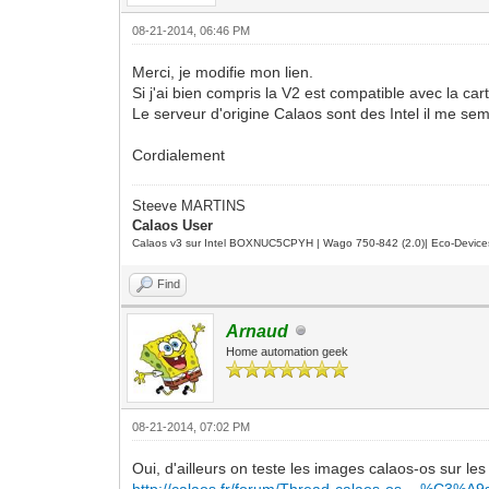
08-21-2014, 06:46 PM
Merci, je modifie mon lien.
Si j'ai bien compris la V2 est compatible avec la cart
Le serveur d'origine Calaos sont des Intel il me sem
Cordialement
Steeve MARTINS
Calaos User
Calaos v3 sur Intel BOXNUC5CPYH | Wago 750-842 (2.0)| Eco-Device
Find
Arnaud
Home automation geek
08-21-2014, 07:02 PM
Oui, d'ailleurs on teste les images calaos-os sur les 
http://calaos.fr/forum/Thread-calaos-os-...%C3%A