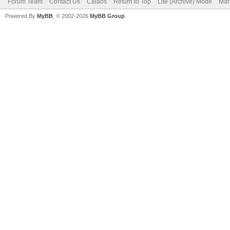
Forum Team
Contact Us
Calaos
Return to Top
Lite (Archive) Mode
Mar
Powered By
MyBB
, © 2002-2026
MyBB Group
.