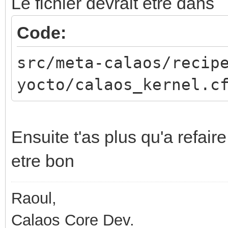
Le fichier devrait etre dans
Code:
src/meta-calaos/recip
yocto/calaos_kernel.c
Ensuite t'as plus qu'a refair
etre bon
Raoul,
Calaos Core Dev.