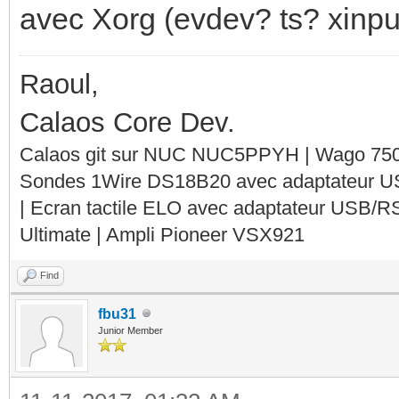
avec Xorg (evdev? ts? xinput
Raoul,
Calaos Core Dev.
Calaos git sur NUC NUC5PPYH | Wago 750-
Sondes 1Wire DS18B20 avec adaptateur 
| Ecran tactile ELO avec adaptateur USB/R
Ultimate | Ampli Pioneer VSX921
Find
fbu31
Junior Member