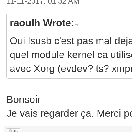
11-11-2017, 01:32 AM
raoulh Wrote:
Oui lsusb c'est pas mal de
quel module kernel ca utili
avec Xorg (evdev? ts? xinpu
Bonsoir
Je vais regarder ça. Merci p
Find