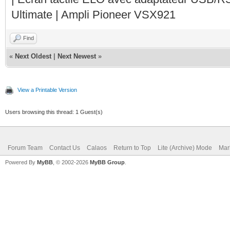
Ultimate | Ampli Pioneer VSX921
Find
«
Next Oldest
|
Next Newest
»
View a Printable Version
Users browsing this thread: 1 Guest(s)
Forum Team
Contact Us
Calaos
Return to Top
Lite (Archive) Mode
Mar
Powered By
MyBB
, © 2002-2026
MyBB Group
.