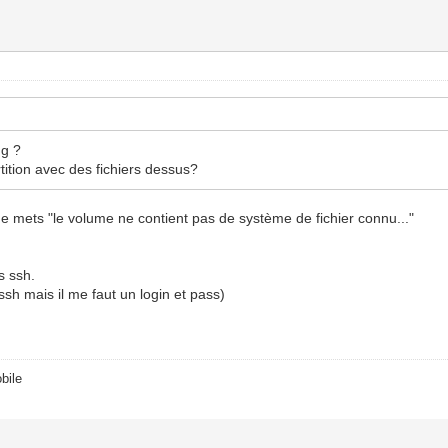
mg ?
tition avec des fichiers dessus?
 me mets "le volume ne contient pas de système de fichier connu..."
s ssh.
sh mais il me faut un login et pass)
bile