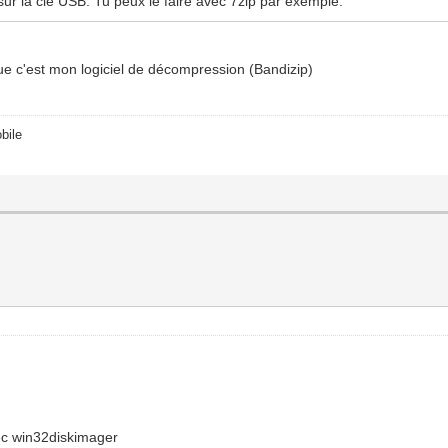
 sur la clé USB. Tu peux le faire avec 7zip par exemple.
 que c'est mon logiciel de décompression (Bandizip)
bile
avec win32diskimager