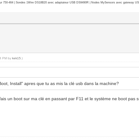
r 750-464 | Sondes 1Wire DS18B20 avec adaptateur USB DS9490R | Nodes MySensors avec gateway USB 
:14 PM by
kek15
.)
Boot, Install" apres que tu as mis la clé usb dans la machine?
e fais un boot sur ma clé en passant par F11 et le système ne boot pas 