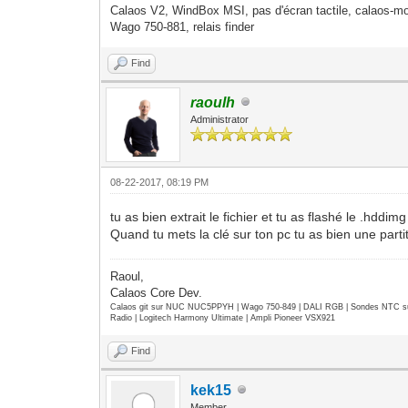
Calaos V2, WindBox MSI, pas d'écran tactile, calaos-mo
Wago 750-881, relais finder
Find
raoulh
Administrator
08-22-2017, 08:19 PM
tu as bien extrait le fichier et tu as flashé le .hddimg
Quand tu mets la clé sur ton pc tu as bien une parti
Raoul,
Calaos Core Dev.
Calaos git sur NUC NUC5PPYH | Wago 750-849 | DALI RGB | Sondes NTC su
Radio | Logitech Harmony Ultimate | Ampli Pioneer VSX921
Find
kek15
Member