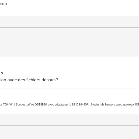
bile
 ?
tion avec des fichiers dessus?
r 750-464 | Sondes 1Wire DS18B20 avec adaptateur USB DS9490R | Nodes MySensors avec gateway USB 