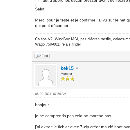
Il faut d'abord les décompresser avant de l'ecrire
Salut
Merci pour je teste et je confirme j'ai vu sur le net
qui peut déconner
Calaos V2, WindBox MSI, pas d'écran tactile, calaos-mo
Wago 750-881, relais finder
Find
kek15
Member
08-20-2017, 07:56 AM
bonjour
je ne comprends pas cela ne marche pas.
j'ai extrait le fichier avec 7-zip créer ma clé boot 