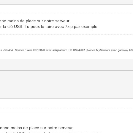
enne moins de place sur notre serveur.
ur la clé USB. Tu peux le faire avec 7zip par exemple.
r 750-464 | Sondes 1Wire DS18B20 avec adaptateur USB DS9490R | Nodes MySensors avec gateway USB 
renne moins de place sur notre serveur.