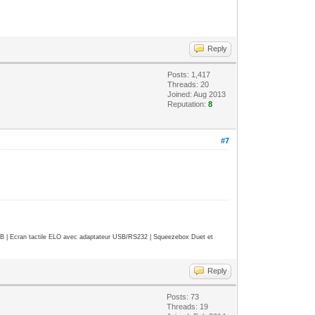
Reply
Posts: 1,417
Threads: 20
Joined: Aug 2013
Reputation:
8
#7
| Ecran tactile ELO avec adaptateur USB/RS232 | Squeezebox Duet et
Reply
Posts: 73
Threads: 19