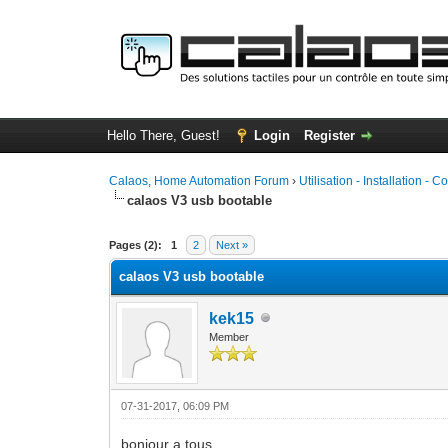
Hello There, Guest!
Login
Register
Calaos, Home Automation Forum
›
Utilisation - Installation - C
calaos V3 usb bootable
0 Vote(s) - 0 Average
1
2
3
4
5
Pages (2):
1
2
Next »
calaos V3 usb bootable
kek15
Member
07-31-2017, 06:09 PM
bonjour a tous