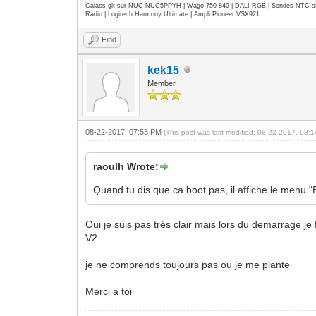
Calaos git sur NUC NUC5PPYH | Wago 750-849 | DALI RGB | Sondes NTC su
Radio | Logitech Harmony Ultimate | Ampli Pioneer VSX921
Find
kek15
Member
08-22-2017, 07:53 PM
(This post was last modified: 08-22-2017, 08
raoulh Wrote:
Quand tu dis que ca boot pas, il affiche le menu "
Oui je suis pas trés clair mais lors du demarrage j
V2.
je ne comprends toujours pas ou je me plante
Merci a toi