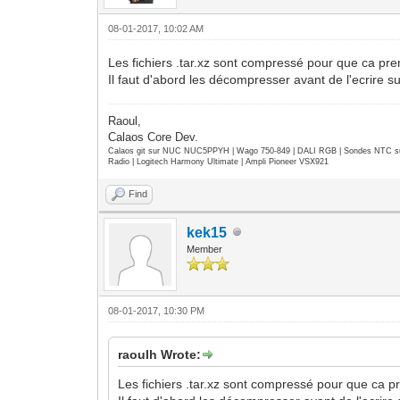
08-01-2017, 10:02 AM
Les fichiers .tar.xz sont compressé pour que ca pr
Il faut d'abord les décompresser avant de l'ecrire s
Raoul,
Calaos Core Dev.
Calaos git sur NUC NUC5PPYH | Wago 750-849 | DALI RGB | Sondes NTC su
Radio | Logitech Harmony Ultimate | Ampli Pioneer VSX921
Find
kek15
Member
08-01-2017, 10:30 PM
raoulh Wrote:
Les fichiers .tar.xz sont compressé pour que ca p