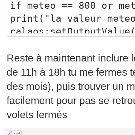
if meteo == 800 or me
print("la valeur mete
calaos:setOutputValue
end
return true
Reste à maintenant inclure le 
de 11h à 18h tu me fermes tel
des mois), puis trouver un m
facilement pour pas se retro
volets fermés
Find