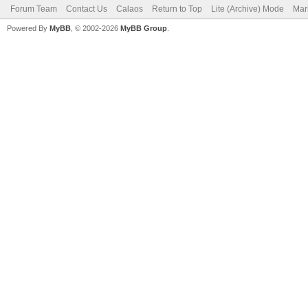
Forum Team
Contact Us
Calaos
Return to Top
Lite (Archive) Mode
Mar
Powered By
MyBB
, © 2002-2026
MyBB Group
.