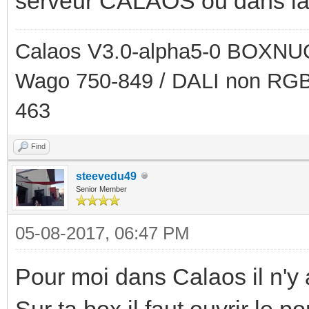
serveur CALAOS ou dans la
Calaos V3.0-alpha5-0 BOXNUC
Wago 750-849 / DALI non RGB
463
Find
steevedu49
Senior Member
05-08-2017, 06:47 PM
Pour moi dans Calaos il n'y a
Sur ta box il faut ouvrir le po