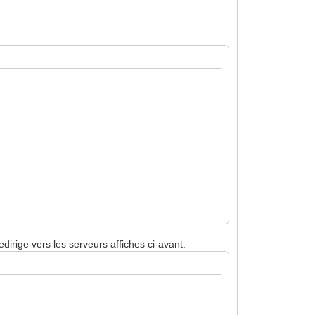
dirige vers les serveurs affiches ci-avant.
.168.1.1 ]