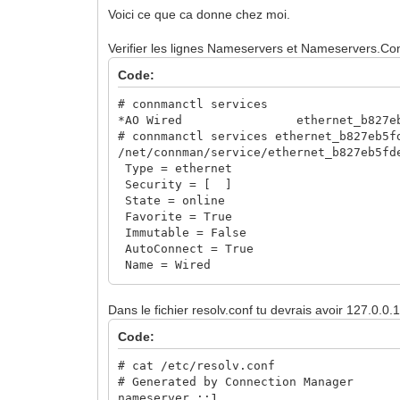
Voici ce que ca donne chez moi.
Verifier les lignes Nameservers et Nameservers.Con
Code:
# connmanctl services
*AO Wired ethernet_b827eb5fd
# connmanctl services ethernet_b827eb5f
/net/connman/service/ethernet_b827eb5fd
Type = ethernet
Security = [ ]
State = online
Favorite = True
Immutable = False
AutoConnect = True
Name = Wired
Ethernet = [ Method=auto, Interface=et
IPv4 = [ Method=manual, Address=192.168
Dans le fichier resolv.conf tu devrais avoir 127.0.0
IPv4.Configuration = [ Method=manual, A
IPv6 = [ ]
Code:
IPv6.Configuration = [ Method=auto, Pr
Nameservers = [ 192.168.1.1 ]
# cat /etc/resolv.conf
Nameservers.Configuration = [ 192.168.
# Generated by Connection Manager
Timeservers = [ 192.168.1.1 ]
nameserver ::1