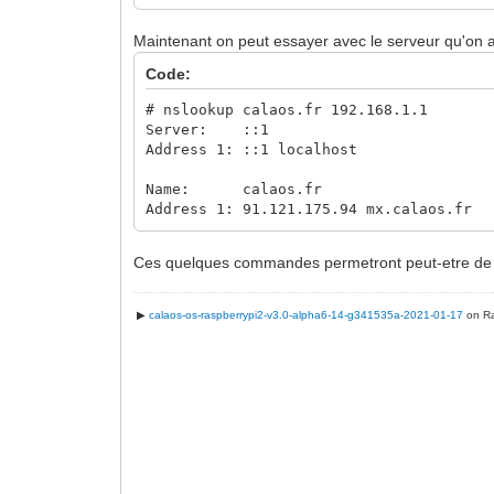
Maintenant on peut essayer avec le serveur qu'on
Code:
# nslookup calaos.fr 192.168.1.1
Server: ::1
Address 1: ::1 localhost
Name: calaos.fr
Address 1: 91.121.175.94 mx.calaos.fr
Ces quelques commandes permetront peut-etre de v
▶
calaos-os-raspberrypi2-v3.0-alpha6-14-g341535a-2021-01-17
on Ra