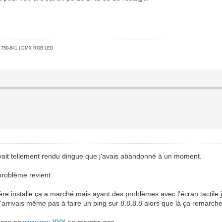
go 750-841 | DMX RGB LED
vait tellement rendu dingue que j'avais abandonné à un moment.
problème revient.
 installe ça a marché mais ayant des problèmes avec l'écran tactile j
rrivais même pas à faire un ping sur 8.8.8.8 alors que là ça remarch
resse en
www.xxx.YYY
ne marche pas.