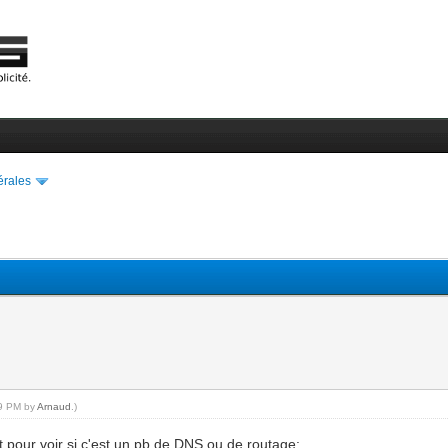
érales
59 PM by
Arnaud
.)
 pour voir si c'est un pb de DNS ou de routage: