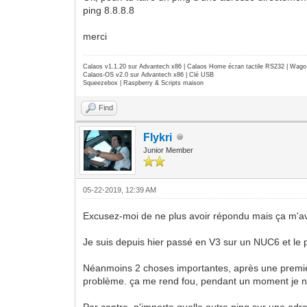
ping 8.8.8.8
merci
Calaos v1.1.20 sur Advantech x86 | Calaos Home écran tactile RS232 | Wa
Calaos-OS v2.0 sur Advantech x86 | Clé USB
Squeezebox | Raspberry & Scripts maison
Find
Flykri
Junior Member
05-22-2019, 12:39 AM
Excusez-moi de ne plus avoir répondu mais ça m'a
Je suis depuis hier passé en V3 sur un NUC6 et le 
Néanmoins 2 choses importantes, après une première
problème. ça me rend fou, pendant un moment je n'a
Par contre, n'importe quelle autre ping sur une ad