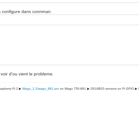
 a configure dans connman.
oir d'ou vient le probleme.
spberry Pi 2 ▶
Wago_2.2/wago_881.pro
on Wago 750-881
▶ DS18B20 sensors on Pi GPIO
▶ 