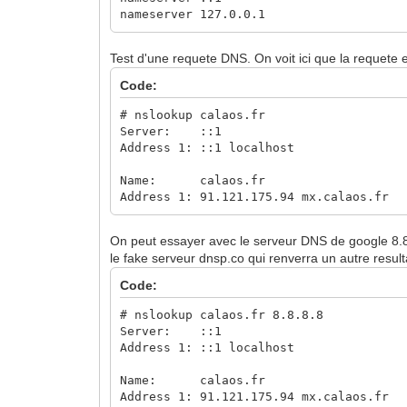
Timeservers.Configuration = [ ]
nameserver 127.0.0.1
Domains = [ ]
Domains.Configuration = [ ]
Test d'une requete DNS. On voit ici que la requete e
Proxy = [ Method=direct ]
Proxy.Configuration = [ ]
Code:
Provider = [ ]
# nslookup calaos.fr
Server: ::1
Address 1: ::1 localhost
Name: calaos.fr
Address 1: 91.121.175.94 mx.calaos.fr
On peut essayer avec le serveur DNS de google 8.8.8.
le fake serveur dnsp.co qui renverra un autre result
Code:
# nslookup calaos.fr 8.8.8.8
Server: ::1
Address 1: ::1 localhost
Name: calaos.fr
Address 1: 91.121.175.94 mx.calaos.fr