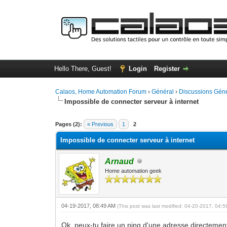
Hello There, Guest!
Login
Register
Calaos, Home Automation Forum
›
Général
›
Discussions Gén
Impossible de connecter serveur à internet
0 Vote(s) - 0 Average
1
2
3
4
5
Pages (2):
« Previous
1
2
Impossible de connecter serveur à internet
Arnaud
Home automation geek
04-19-2017, 08:49 AM
(This post was last modified: 04-20-2017, 04:
Ok, peux-tu faire un ping d'une adresse directement