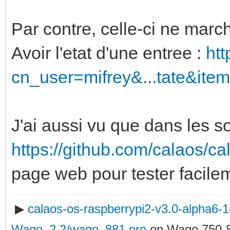
Par contre, celle-ci ne march
Avoir l'etat d'une entree :
htt
cn_user=mifrey&...tate&ite
J'ai aussi vu que dans les s
https://github.com/calaos/ca
page web pour tester facile
▶
calaos-os-raspberrypi2-v3.0-alpha6
Wago_2.2/wago_881.pro
on Wago 750-