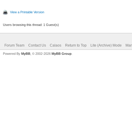
View a Printable Version
Users browsing this thread: 1 Guest(s)
Forum Team
Contact Us
Calaos
Return to Top
Lite (Archive) Mode
Mar
Powered By
MyBB
, © 2002-2026
MyBB Group
.