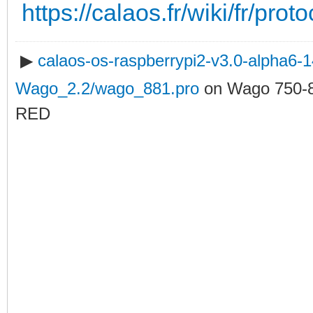
https://calaos.fr/wiki/fr/prot
▶
calaos-os-raspberrypi2-v3.0-alpha6
Wago_2.2/wago_881.pro
on Wago 750-
RED