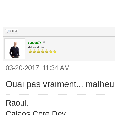
Find
raoulh
Administrator
03-20-2017, 11:34 AM
Ouai pas vraiment... malhe
Raoul,
Calaos Core Dev.