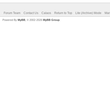
Forum Team
Contact Us
Calaos
Return to Top
Lite (Archive) Mode
Mar
Powered By
MyBB
, © 2002-2026
MyBB Group
.