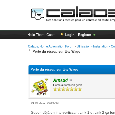
Hello There, Guest!
Login
Register
Calaos, Home Automation Forum
›
Utilisation - Installation - C
Perte du réseau sur tête Wago
0 Vote(s) - 0 Average
1
2
3
4
5
Perte du réseau sur tête Wago
Arnaud
Home automation geek
01-07-2017, 09:59 AM
Super, déjà en intervertissant Link 1 et Link 2 ça f