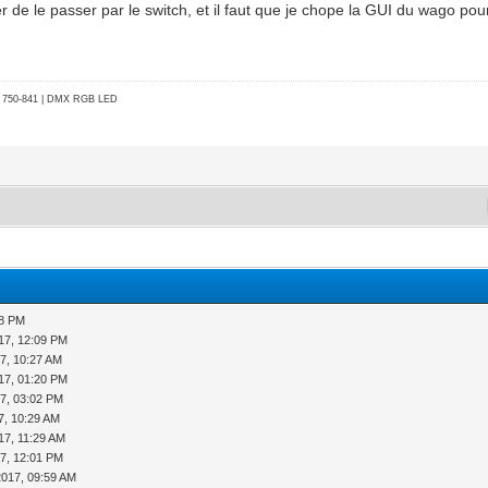
 de le passer par le switch, et il faut que je chope la GUI du wago pou
go 750-841 | DMX RGB LED
38 PM
17, 12:09 PM
7, 10:27 AM
17, 01:20 PM
7, 03:02 PM
7, 10:29 AM
17, 11:29 AM
7, 12:01 PM
2017, 09:59 AM