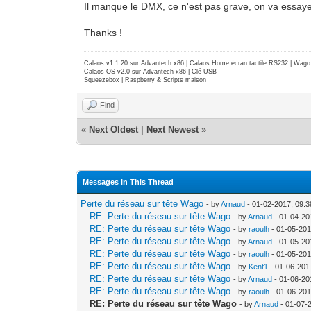
Il manque le DMX, ce n'est pas grave, on va essayer
Thanks !
Calaos v1.1.20 sur Advantech x86 | Calaos Home écran tactile RS232 | Wa
Calaos-OS v2.0 sur Advantech x86 | Clé USB
Squeezebox | Raspberry & Scripts maison
Find
«
Next Oldest
|
Next Newest
»
Messages In This Thread
Perte du réseau sur tête Wago
- by
Arnaud
- 01-02-2017, 09:
RE: Perte du réseau sur tête Wago
- by
Arnaud
- 01-04-20
RE: Perte du réseau sur tête Wago
- by
raoulh
- 01-05-201
RE: Perte du réseau sur tête Wago
- by
Arnaud
- 01-05-20
RE: Perte du réseau sur tête Wago
- by
raoulh
- 01-05-201
RE: Perte du réseau sur tête Wago
- by
Kent1
- 01-06-201
RE: Perte du réseau sur tête Wago
- by
Arnaud
- 01-06-20
RE: Perte du réseau sur tête Wago
- by
raoulh
- 01-06-201
RE: Perte du réseau sur tête Wago
- by
Arnaud
- 01-07-