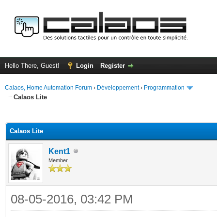
Hello There, Guest!
Login
Register
Calaos, Home Automation Forum
›
Développement
›
Programmation
Calaos Lite
ge
Calaos Lite
Kent1
Member
08-05-2016, 03:42 PM