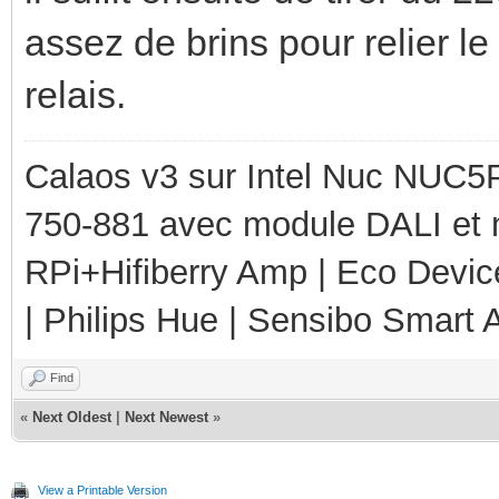
assez de brins pour relier l
relais.
Calaos v3 sur Intel Nuc NUC5
750-881 avec module DALI et 
RPi+Hifiberry Amp | Eco Devic
| Philips Hue | Sensibo Smart A
Find
«
Next Oldest
|
Next Newest
»
View a Printable Version