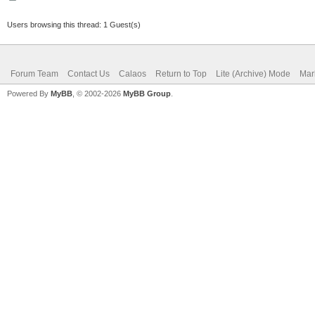
Users browsing this thread: 1 Guest(s)
Forum Team
Contact Us
Calaos
Return to Top
Lite (Archive) Mode
Mar
Powered By
MyBB
, © 2002-2026
MyBB Group
.