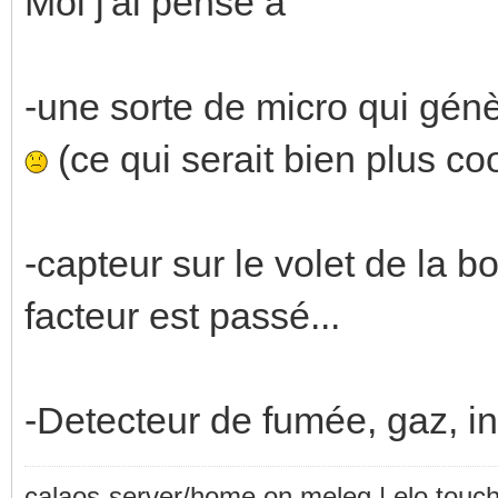
Moi j'ai pensé a
-une sorte de micro qui gé
(ce qui serait bien plus co
-capteur sur le volet de la b
facteur est passé...
-Detecteur de fumée, gaz, in
calaos-server/home on meleg | elo touc