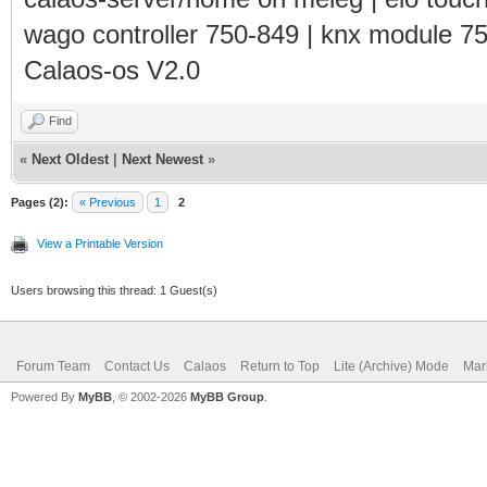
wago controller 750-849 | knx module 7
Calaos-os V2.0
Find
«
Next Oldest
|
Next Newest
»
Pages (2):
« Previous
1
2
View a Printable Version
Users browsing this thread: 1 Guest(s)
Forum Team
Contact Us
Calaos
Return to Top
Lite (Archive) Mode
Mar
Powered By
MyBB
, © 2002-2026
MyBB Group
.