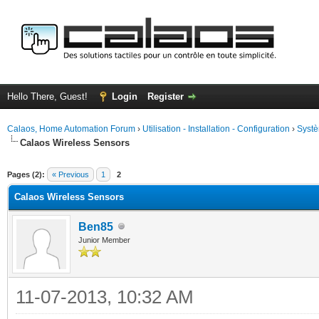
Hello There, Guest!
Login
Register
Calaos, Home Automation Forum
›
Utilisation - Installation - Configuration
›
Systè
Calaos Wireless Sensors
ge
Pages (2):
« Previous
1
2
Calaos Wireless Sensors
Ben85
Junior Member
11-07-2013, 10:32 AM