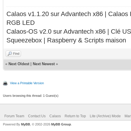
Calaos v1.1.20 sur Advantech x86 | Calaos
RGB LED
Calaos-OS v2.0 sur Advantech x86 | Clé U
Squeezebox | Raspberry & Scripts maison
Find
«
Next Oldest
|
Next Newest
»
View a Printable Version
Users browsing this thread: 1 Guest(s)
Forum Team
Contact Us
Calaos
Return to Top
Lite (Archive) Mode
Mar
Powered By
MyBB
, © 2002-2026
MyBB Group
.