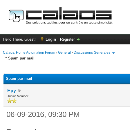
Hello There, Guest!
Login
Register
Calaos, Home Automation Forum
›
Général
›
Discussions Générales
Spam par mail
ge
Spam par mail
Epy
Junior Member
06-09-2016, 09:30 PM