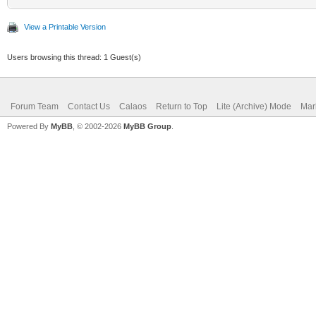
View a Printable Version
Users browsing this thread: 1 Guest(s)
Forum Team
Contact Us
Calaos
Return to Top
Lite (Archive) Mode
Mar
Powered By
MyBB
, © 2002-2026
MyBB Group
.