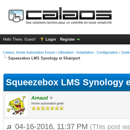
Hello There, Guest!
Login
Register
Calaos, Home Automation Forum
›
Utilisation - Installation - Configuration
›
Systè
Squeezebox LMS Synology et Shairport
ge
Squeezebox LMS Synology et
Arnaud
Home automation geek
04-16-2016, 11:37 PM
(This post w