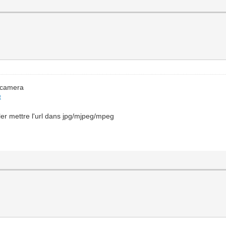
e camera
t
ler mettre l'url dans jpg/mjpeg/mpeg