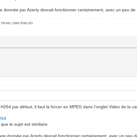
e donnée par Azerty devrait fonctionner certainement, avec un peu de
go 750-841 | DMX RGB LED
n H264 par défaut, il faut la forcer en MPEG dans l'onglet Video de la c
H264
ue le sujet est similaire.
age donnée par Azerty devrait fonctionner certainement, avec un peu d