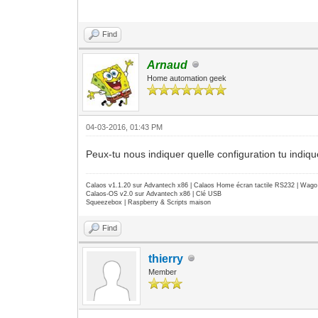
Find
Arnaud
Home automation geek
04-03-2016, 01:43 PM
Peux-tu nous indiquer quelle configuration tu indiqu
Calaos v1.1.20 sur Advantech x86 | Calaos Home écran tactile RS232 | Wa
Calaos-OS v2.0 sur Advantech x86 | Clé USB
Squeezebox | Raspberry & Scripts maison
Find
thierry
Member