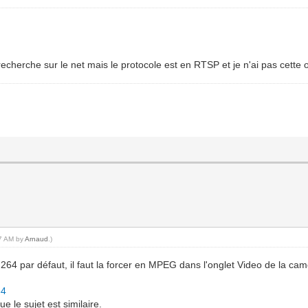
recherche sur le net mais le protocole est en RTSP et je n'ai pas cette o
07 AM by
Arnaud
.)
H264 par défaut, il faut la forcer en MPEG dans l'onglet Video de la cam
64
 le sujet est similaire.