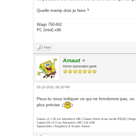
Quelle manip dois je faire ?
Wago 750-842
PC (Intel) x86
Find
Arnaud
Home automation geek
03-15-2016, 06:28 PM
Peux-tu nous indiquer ce qui ne fonctionne pas, un 
plus précise
Calaos v1.1.20 sur Advantech x86 | Calaos Home écran tactile RS232 | Wa
Calaos-OS v2.0 sur Advantech x86 | Clé USB
Squeezebox | Raspberry & Scripts maison