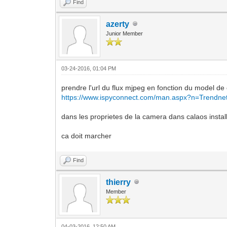
Find
azerty
Junior Member
03-24-2016, 01:04 PM
prendre l'url du flux mjpeg en fonction du model d
https://www.ispyconnect.com/man.aspx?n=Trendne
dans les proprietes de la camera dans calaos instal
ca doit marcher
Find
thierry
Member
04-03-2016, 12:50 AM