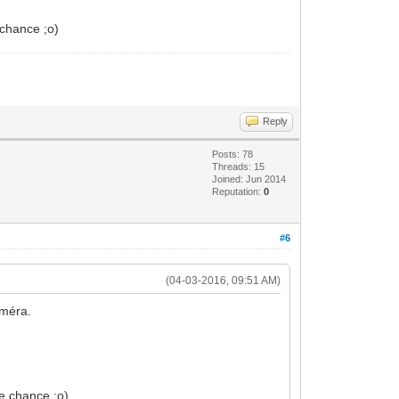
 chance ;o)
Reply
Posts: 78
Threads: 15
Joined: Jun 2014
Reputation:
0
#6
(04-03-2016, 09:51 AM)
améra.
e chance ;o)