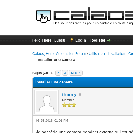
Hello There, Guest!
Login
Register
Calaos, Home Automation Forum
›
Utilisation - Installation - C
installer une camera
0 Vote(s) - 0 Average
1
2
3
4
5
Pages (3):
1
2
3
Next »
installer une camera
thierry
Member
03-15-2016, 01:01 PM
Je possède une camera trendnet externe qui est gér