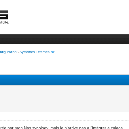
onfiguration
›
Systèmes Externes
ée par mon Nas synology, mais je n'arrive pas a l'intégrer a calaos.