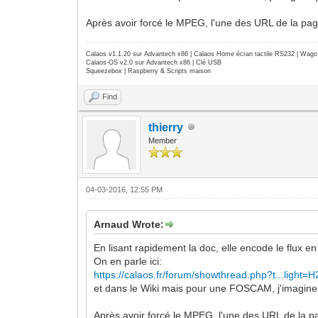
Après avoir forcé le MPEG, l'une des URL de la pag
Calaos v1.1.20 sur Advantech x86 | Calaos Home écran tactile RS232 | Wa
Calaos-OS v2.0 sur Advantech x86 | Clé USB
Squeezebox | Raspberry & Scripts maison
Find
thierry
Member
04-03-2016, 12:55 PM
Arnaud Wrote:
En lisant rapidement la doc, elle encode le flux e
On en parle ici:
https://calaos.fr/forum/showthread.php?t...light=
et dans le Wiki mais pour une FOSCAM, j'imagine q
Après avoir forcé le MPEG, l'une des URL de la p