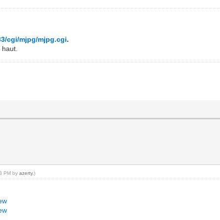
3/cgi/mjpg/mjpg.cgi
.
s haut.
:18 PM by
azerty
.)
iew
iew