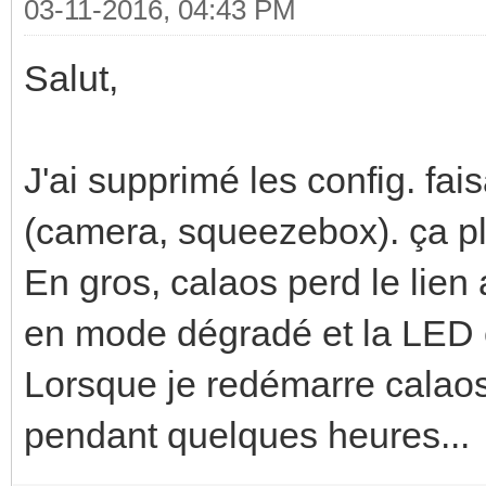
03-11-2016, 04:43 PM
Feb 21 03:40:17 n450 
Salut,
ECORE ERROR: Ecore Ma
led!!!
Feb 21 03:40:17 n450 
J'ai supprimé les config. fa
FUNCTION: ecore_con_s
(camera, squeezebox). ça pl
)
En gros, calaos perd le lien
Feb 21 03:40:17 n450 
en mode dégradé et la LED 
ERR<246>:ecore ecore.
Lorsque je redémarre calaos
pendant quelques heures...