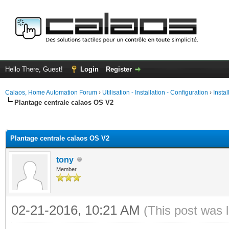
Hello There, Guest!
Login
Register
Calaos, Home Automation Forum
›
Utilisation - Installation - Configuration
›
Insta
Plantage centrale calaos OS V2
ge
Plantage centrale calaos OS V2
tony
Member
02-21-2016, 10:21 AM
(This post was 