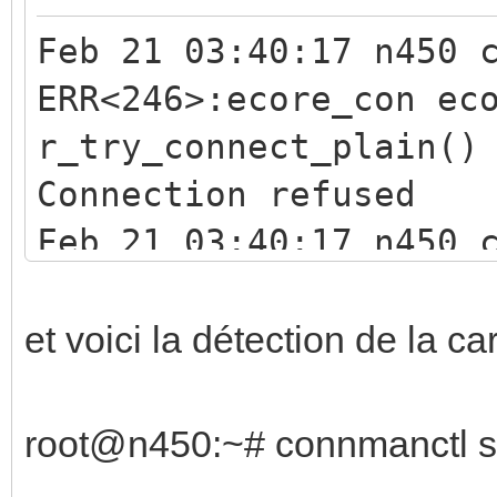
Feb 21 03:40:17 n450 
ERR<246>:ecore_con ec
r_try_connect_plain()
Connection refused
Feb 21 03:40:17 n450 
WRN<246>:calaos_outpu
r.cpp:152 void
et voici la détection de la ca
Calaos::AVReceiver::d
er*)() Main Conn
root@n450:~# connmanctl s
ection closed !