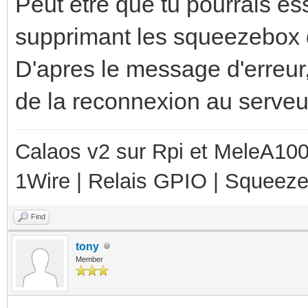
Peut être que tu pourrais es
er*)() Main
supprimant les squeezebox d
Connection closed !
Feb 21 03:40:17 n450 
D'apres le message d'erreur,
WRN<246>:calaos_squee
de la reconnexion au serveu
zebox.cpp:258 void
Calaos v2 sur Rpi et MeleA1000
Calaos::Squeezebox::d
1Wire | Relais GPIO | Squeez
er*)() Tryin
g to reconnect...
Find
Feb 21 03:40:17 n450 
tony
Member
ERR<246>:ecore ecore.
c_fail()