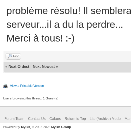
problème résolu! Il semblerai
serveur...il a du la perdre...
Merci à tous! :-)
Find
«
Next Oldest
|
Next Newest
»
View a Printable Version
Users browsing this thread: 1 Guest(s)
Forum Team
Contact Us
Calaos
Return to Top
Lite (Archive) Mode
Mar
Powered By
MyBB
, © 2002-2026
MyBB Group
.