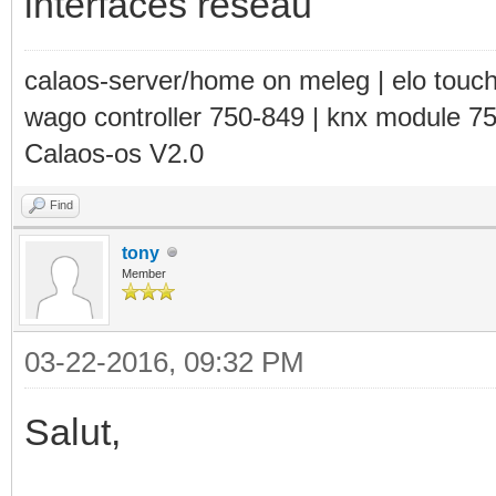
interfaces réseau
calaos-server/home on meleg | elo touc
wago controller 750-849 | knx module 7
Calaos-os V2.0
Find
tony
Member
03-22-2016, 09:32 PM
Salut,