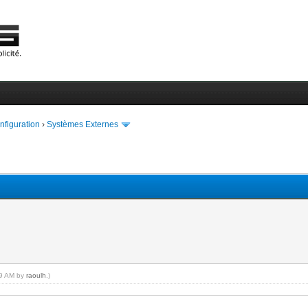
onfiguration
›
Systèmes Externes
:59 AM by
raoulh
.)