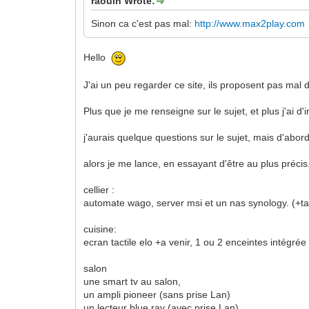
raoulh Wrote:
Sinon ca c'est pas mal:
http://www.max2play.com
Hello
J'ai un peu regarder ce site, ils proposent pas mal
Plus que je me renseigne sur le sujet, et plus j'ai d'i
j'aurais quelque questions sur le sujet, mais d'abor
alors je me lance, en essayant d'être au plus précis
cellier :
automate wago, server msi et un nas synology. (+ta
cuisine:
ecran tactile elo +a venir, 1 ou 2 enceintes intégrée
salon
une smart tv au salon,
un ampli pioneer (sans prise Lan)
un lecteur blue ray (avec prise Lan)