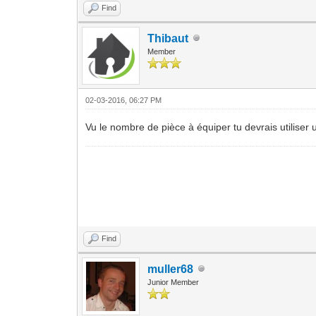
Find
Thibaut
Member
02-03-2016, 06:27 PM
Vu le nombre de pièce à équiper tu devrais utilis
Find
muller68
Junior Member