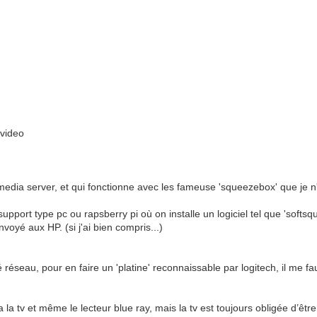
 video
ch media server, et qui fonctionne avec les fameuse 'squeezebox' que je n
support type pc ou rapsberry pi où on installe un logiciel tel que 'softsque
envoyé aux HP. (si j'ai bien compris...)
é réseau, pour en faire un 'platine' reconnaissable par logitech, il me f
ia la tv et même le lecteur blue ray, mais la tv est toujours obligée d’êt