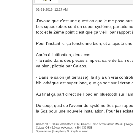
01-31-2016, 12:17 AM
J'avoue que c'est une question que je me pose auss
Les squeezebox sont un super système, parfaitement i
top; et le 2éme point c'est que ça vieilli par rapp
Pour l'instant ici ça fonctionne bien, et ai ajouté 
Après à l'utilisation, deux cas.
- la radio dans des pièces simples: salle de bain et c
va bien, pilotée par Calaos.
- Dans le salon (et terrasse), là il y a un vrai contr
bibliothèque est super long, que ça soit sur l'écra
Au final ça part direct de l'ipad en bluetooth sur l'
Du coup, quid de l'avenir du système Sqz par rapp
la Sqz pour une nouvelle installation. Pour les exista
Calaos v1.1.20 sur Advantech x86 | Calaos Home écran tactile RS232 | Wa
Calaos-OS v2.0 sur Advantech x86 | Clé USB
Squeezebox | Raspberry & Scripts maison