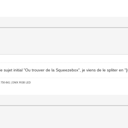
ujet initial "Ou trouver de la Squeezebox", je viens de le spliter en "[s
go 750-841 | DMX RGB LED