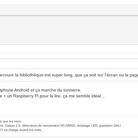
rcourir la bibliothèque est super long, que ça soit sur l'écran ou la p
artphone Android et ça marche du tonnerre.
e + un Raspberry Pi pour la lire, ça me semble idéal...
de que les murs
ck, Calaos 2.0, détecteurs de mouvement HC-SR501, éclairage LED, gradation DALI
V en charge toutes les nuits...