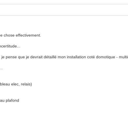
 de chose effectivement.
ncertitude...
d je pense que je devrait détaillé mon installation coté domotique - mult
...
bleau elec, relais)
 au plafond