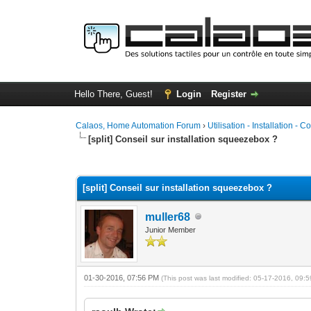
Hello There, Guest!
Login
Register
Calaos, Home Automation Forum
›
Utilisation - Installation - C
[split] Conseil sur installation squeezebox ?
0 Vote(s) - 0 Average
1
2
3
4
5
[split] Conseil sur installation squeezebox ?
muller68
Junior Member
01-30-2016, 07:56 PM
(This post was last modified: 05-17-2016, 09