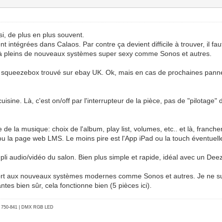
i, de plus en plus souvent.
ntégrées dans Calaos. Par contre ça devient difficile à trouver, il fau
ort à pleins de nouveaux systèmes super sexy comme Sonos et autres.
une squeezebox trouvé sur ebay UK. Ok, mais en cas de prochaines pannes
uisine. Là, c'est on/off par l'interrupteur de la pièce, pas de "pilotage" 
ôle de la musique: choix de l'album, play list, volumes, etc.. et là, fran
n ou la page web LMS. Le moins pire est l'App iPad ou la touch éventuel
ampli audio/vidéo du salon. Bien plus simple et rapide, idéal avec un Dee
ort aux nouveaux systèmes modernes comme Sonos et autres. Je ne suis
ntes bien sûr, cela fonctionne bien (5 pièces ici).
go 750-841 | DMX RGB LED