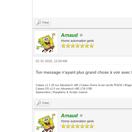
Find
Arnaud
Home automation geek
01-31-2016, 12:00 AM
Ton message n'ayant plus grand chose à voir avec le s
Calaos v1.1.20 sur Advantech x86 | Calaos Home écran tactile RS232 | Wa
Calaos-OS v2.0 sur Advantech x86 | Clé USB
Squeezebox | Raspberry & Scripts maison
Find
Arnaud
Home automation geek