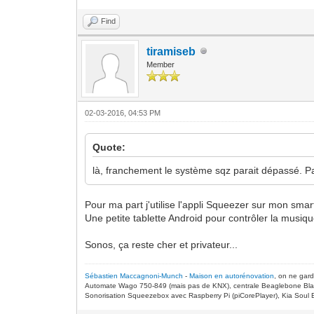
Find
tiramiseb
Member
02-03-2016, 04:53 PM
Quote:
là, franchement le système sqz parait dépassé. Pa
Pour ma part j'utilise l'appli Squeezer sur mon sm
Une petite tablette Android pour contrôler la musiqu
Sonos, ça reste cher et privateur...
Sébastien Maccagnoni-Munch
-
Maison en autorénovation
, on ne gar
Automate Wago 750-849 (mais pas de KNX), centrale Beaglebone Bla
Sonorisation Squeezebox avec Raspberry Pi (piCorePlayer), Kia Soul E