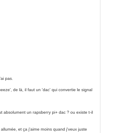
'ai pas.
eze', de là, il faut un 'dac' qui convertie le signal
aut absolument un rapsberry pi+ dac ? ou existe t-il
re allumée, et ça j'aime moins quand j'veux juste