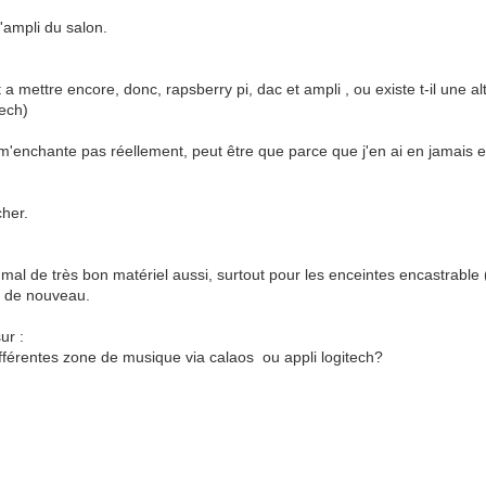
l'ampli du salon.
out a mettre encore, donc, rapsberry pi, dac et ampli , ou existe t-il une 
tech)
e m'enchante pas réellement, peut être que parce que j'en ai en jamais 
cher.
as mal de très bon matériel aussi, surtout pour les enceintes encastrable
er de nouveau.
sur :
fférentes zone de musique via calaos ou appli logitech?