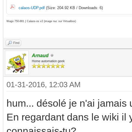
calaos-UDP.pdf
(Size: 204.92 KB / Downloads: 6)
|
Wago 750-881
Calaos-os v2
(image nuc sur Virtualbox)
Find
Arnaud
Home automation geek
01-31-2016, 12:03 AM
hum... désolé je n'ai jamais u
En regardant dans le wiki il 
connaissais-tu?