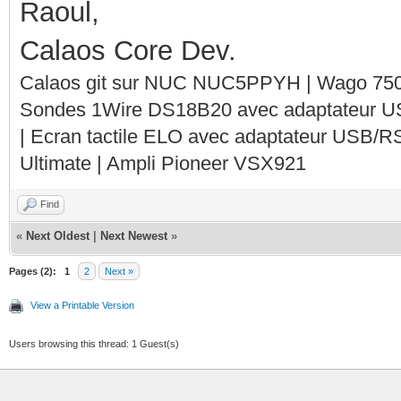
Raoul,
Calaos Core Dev.
Calaos git sur NUC NUC5PPYH | Wago 750-
Sondes 1Wire DS18B20 avec adaptateur 
| Ecran tactile ELO avec adaptateur USB/R
Ultimate | Ampli Pioneer VSX921
Find
«
Next Oldest
|
Next Newest
»
Pages (2):
1
2
Next »
View a Printable Version
Users browsing this thread: 1 Guest(s)