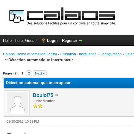
Hello There, Guest!
Login
Register
Calaos, Home Automation Forum
›
Utilisation - Installation - Configuration
›
Calao
Détection automatique interrupteur
ge
Pages (2):
1
2
Next »
Détection automatique interrupteur
Bouloi75
Junior Member
01-30-2016, 10:29 PM