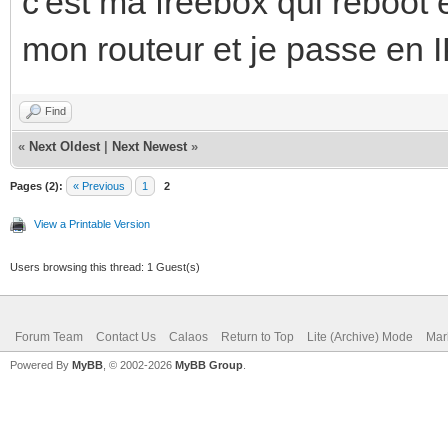
c'est ma freebox qui reboot e
mon routeur et je passe en IP
Find
«
Next Oldest
|
Next Newest
»
Pages (2):
« Previous
1
2
View a Printable Version
Users browsing this thread: 1 Guest(s)
Forum Team
Contact Us
Calaos
Return to Top
Lite (Archive) Mode
Mar
Powered By
MyBB
, © 2002-2026
MyBB Group
.