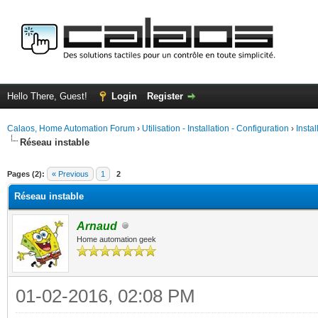
Hello There, Guest!
Login
Register
Calaos, Home Automation Forum
›
Utilisation - Installation - Configuration
›
Insta
Réseau instable
ge
Pages (2):
« Previous
1
2
Réseau instable
Arnaud
Home automation geek
01-02-2016, 02:08 PM