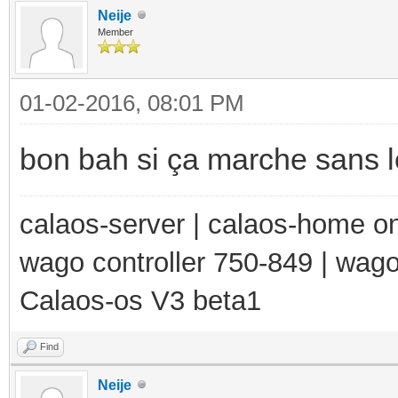
Neije
Member
01-02-2016, 08:01 PM
bon bah si ça marche sans le
calaos-server | calaos-home 
wago controller 750-849 | wag
Calaos-os V3 beta1
Find
Neije