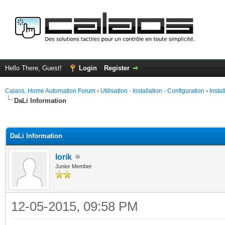
Hello There, Guest!
Login
Register
Calaos, Home Automation Forum
›
Utilisation - Installation - Configuration
›
Insta
DaLi Information
ge
DaLi Information
lorik
Junior Member
12-05-2015, 09:58 PM