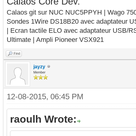
Calaos Core Dev.
Calaos git sur NUC NUC5PPYH | Wago 750-
Sondes 1Wire DS18B20 avec adaptateur 
| Ecran tactile ELO avec adaptateur USB/R
Ultimate | Ampli Pioneer VSX921
Find
jayzy
Member
12-08-2015, 06:45 PM
raoulh Wrote: