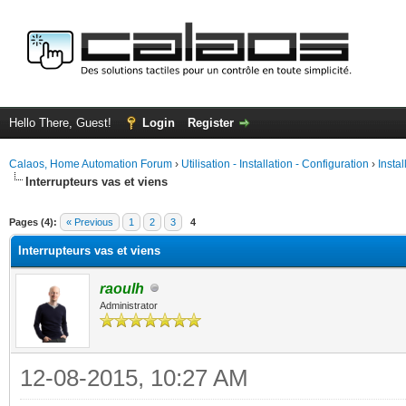
Hello There, Guest!
Login
Register
Calaos, Home Automation Forum
›
Utilisation - Installation - Configuration
›
Insta
Interrupteurs vas et viens
ge
Pages (4):
« Previous
1
2
3
4
Interrupteurs vas et viens
raoulh
Administrator
12-08-2015, 10:27 AM