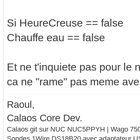
Si HeureCreuse == false
Chauffe eau == false
Et ne t'inquiete pas pour le 
ca ne "rame" pas meme avec
Raoul,
Calaos Core Dev.
Calaos git sur NUC NUC5PPYH | Wago 750-
Sondes 1Wire DS18B20 avec adaptateur 