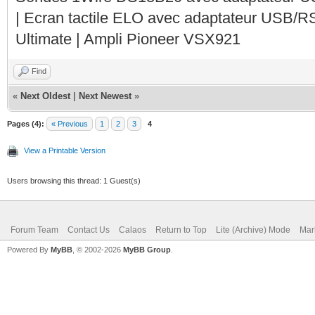
| Ecran tactile ELO avec adaptateur USB/R
Ultimate | Ampli Pioneer VSX921
Find
«
Next Oldest
|
Next Newest
»
Pages (4):
« Previous
1
2
3
4
View a Printable Version
Users browsing this thread: 1 Guest(s)
Forum Team
Contact Us
Calaos
Return to Top
Lite (Archive) Mode
Mar
Powered By
MyBB
, © 2002-2026
MyBB Group
.