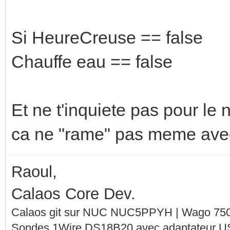
Si HeureCreuse == false
Chauffe eau == false
Et ne t'inquiete pas pour le 
ca ne "rame" pas meme avec
Raoul,
Calaos Core Dev.
Calaos git sur NUC NUC5PPYH | Wago 750-
Sondes 1Wire DS18B20 avec adaptateur 