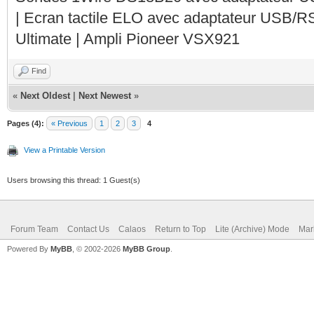
| Ecran tactile ELO avec adaptateur USB/R
Ultimate | Ampli Pioneer VSX921
Find
«
Next Oldest
|
Next Newest
»
Pages (4):
« Previous
1
2
3
4
View a Printable Version
Users browsing this thread: 1 Guest(s)
Forum Team
Contact Us
Calaos
Return to Top
Lite (Archive) Mode
Mar
Powered By
MyBB
, © 2002-2026
MyBB Group
.