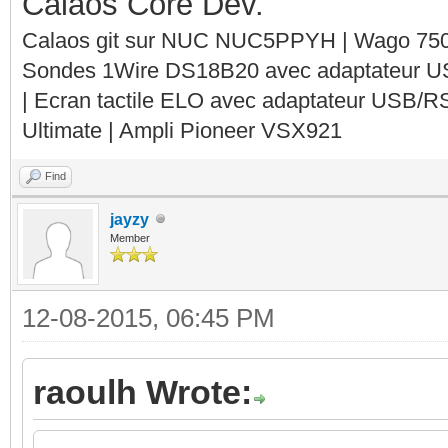
Calaos Core Dev.
Calaos git sur NUC NUC5PPYH | Wago 750-
Sondes 1Wire DS18B20 avec adaptateur 
| Ecran tactile ELO avec adaptateur USB/R
Ultimate | Ampli Pioneer VSX921
Find
jayzy
Member
12-08-2015, 06:45 PM
raoulh Wrote: