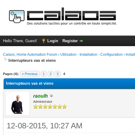
Hello There, Guest!
Login
Register
Calaos, Home Automation Forum
›
Utilisation - Installation - Configuration
›
Insta
Interrupteurs vas et viens
ge
Pages (4):
« Previous
1
2
3
4
Interrupteurs vas et viens
raoulh
Administrator
12-08-2015, 10:27 AM