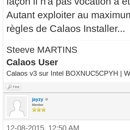
façon il n'a pas vocation à êtr
Autant exploiter au maximum
règles de Calaos Installer...
Steeve MARTINS
Calaos User
Calaos v3 sur Intel BOXNUC5CPYH | Wa
Find
jayzy
Member
12-08-2015, 12:50 AM