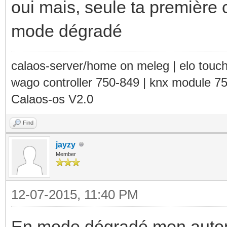
oui mais, seule ta première 
mode dégradé
calaos-server/home on meleg | elo touc
wago controller 750-849 | knx module 7
Calaos-os V2.0
Find
jayzy
Member
12-07-2015, 11:40 PM
En mode dégradé mon automa