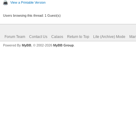
View a Printable Version
Users browsing this thread: 1 Guest(s)
Forum Team
Contact Us
Calaos
Return to Top
Lite (Archive) Mode
Mar
Powered By
MyBB
, © 2002-2026
MyBB Group
.