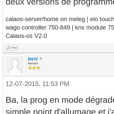
deux versions de programm
calaos-server/home on meleg | elo touc
wago controller 750-849 | knx module 7
Calaos-os V2.0
Find
jayzy
Member
12-07-2015, 11:53 PM
Ba, la prog en mode dégradé
simple point d'allumage et j'