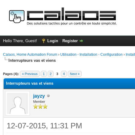
Hello There, Guest!
Login
Register
Calaos, Home Automation Forum
›
Utilisation - Installation - Configuration
›
Insta
Interrupteurs vas et viens
ge
Pages (4):
« Previous
1
2
3
4
Next »
Interrupteurs vas et viens
jayzy
Member
12-07-2015, 11:31 PM