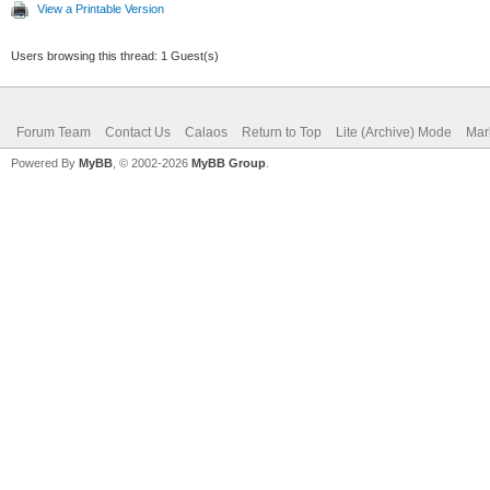
View a Printable Version
Users browsing this thread: 1 Guest(s)
Forum Team
Contact Us
Calaos
Return to Top
Lite (Archive) Mode
Mar
Powered By
MyBB
, © 2002-2026
MyBB Group
.