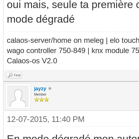
oui mais, seule ta première 
mode dégradé
calaos-server/home on meleg | elo touc
wago controller 750-849 | knx module 7
Calaos-os V2.0
Find
jayzy
Member
12-07-2015, 11:40 PM
En mode dégradé mon automa