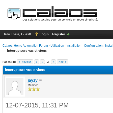
Hello There, Guest!
Login
Register
Calaos, Home Automation Forum
›
Utilisation - Installation - Configuration
›
Insta
Interrupteurs vas et viens
ge
Pages (4):
« Previous
1
2
3
4
Next »
Interrupteurs vas et viens
jayzy
Member
12-07-2015, 11:31 PM