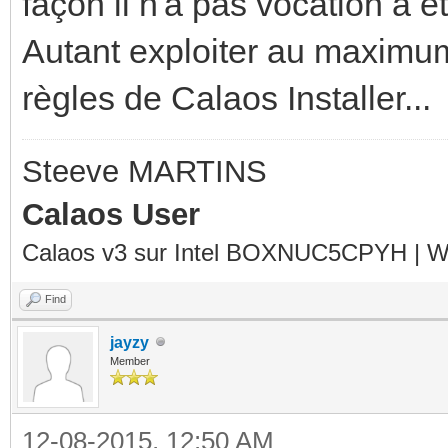
façon il n'a pas vocation à êtr
Autant exploiter au maximum
règles de Calaos Installer...
Steeve MARTINS
Calaos User
Calaos v3 sur Intel BOXNUC5CPYH | Wa
Find
jayzy
Member
12-08-2015, 12:50 AM