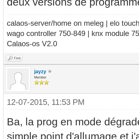
deux versions de programm
calaos-server/home on meleg | elo touc
wago controller 750-849 | knx module 7
Calaos-os V2.0
Find
jayzy
Member
12-07-2015, 11:53 PM
Ba, la prog en mode dégradé
simple point d'allumage et j'