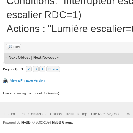
Conditions: "Interrupteur e
escalier RDC=1)
Actions : "Lumière escalier=
Find
«
Next Oldest
|
Next Newest
»
Pages (4):
1
2
3
4
Next »
View a Printable Version
Users browsing this thread: 1 Guest(s)
Forum Team
Contact Us
Calaos
Return to Top
Lite (Archive) Mode
Mar
Powered By
MyBB
, © 2002-2026
MyBB Group
.