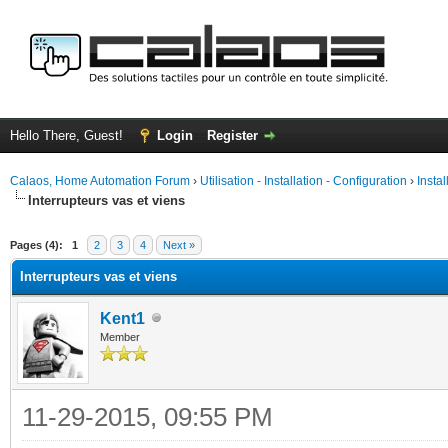
Hello There, Guest!
Login
Register
Calaos, Home Automation Forum
›
Utilisation - Installation - Configuration
›
Insta
Interrupteurs vas et viens
ge
Pages (4):
1
2
3
4
Next »
Interrupteurs vas et viens
Kent1
Member
11-29-2015, 09:55 PM