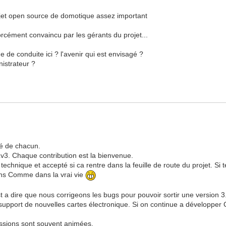
ojet open source de domotique assez important
forcément convaincu par les gérants du projet...
 de conduite ici ? l'avenir qui est envisagé ?
nistrateur ?
rté de chacun.
PLv3. Chaque contribution est la bienvenue.
echnique et accepté si ca rentre dans la feuille de route du projet. Si 
ons Comme dans la vrai vie
a dire que nous corrigeons les bugs pour pouvoir sortir une version 3. 
le support de nouvelles cartes électronique. Si on continue a développ
ussions sont souvent animées.