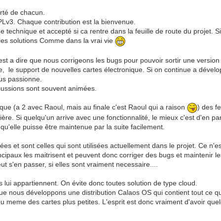
berté de chacun.
 GPLv3. Chaque contribution est la bienvenue.
 technique et accepté si ca rentre dans la feuille de route du projet. S
les solutions Comme dans la vrai vie
t a dire que nous corrigeons les bugs pour pouvoir sortir une version 3
aire, le support de nouvelles cartes électronique. Si on continue a dév
ous passionne.
scussions sont souvent animées.
que (a 2 avec Raoul, mais au finale c'est Raoul qui a raison
) des f
ère. Si quelqu'un arrive avec une fonctionnalité, le mieux c'est d'en pa
 qu'elle puisse être maintenue par la suite facilement.
gées et sont celles qui sont utilisées actuellement dans le projet. Ce n'
ncipaux les maitrisent et peuvent donc corriger des bugs et maintenir l
ut s'en passer, si elles sont vraiment necessaire....
rs lui appartiennent. On évite donc toutes solution de type cloud.
que nous développons une distribution Calaos OS qui contient tout ce qu'
ou meme des cartes plus petites. L'esprit est donc vraiment d'avoir q