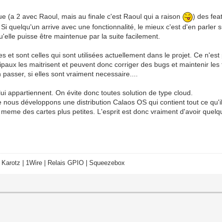
e (a 2 avec Raoul, mais au finale c'est Raoul qui a raison
) des fea
Si quelqu'un arrive avec une fonctionnalité, le mieux c'est d'en parler 
u'elle puisse être maintenue par la suite facilement.
es et sont celles qui sont utilisées actuellement dans le projet. Ce n'es
cipaux les maitrisent et peuvent donc corriger des bugs et maintenir le
 passer, si elles sont vraiment necessaire....
 lui appartiennent. On évite donc toutes solution de type cloud.
e nous développons une distribution Calaos OS qui contient tout ce qu'il
u meme des cartes plus petites. L'esprit est donc vraiment d'avoir que
 Karotz | 1Wire | Relais GPIO | Squeezebox