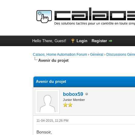
Hello There, Guest!
Login
Register
Calaos, Home Automation Forum
›
Général
›
Discussions Gén
Avenir du projet
0 Vote(s) - 0 Average
1
2
3
4
5
Avenir du projet
bobox59
Junior Member
11-04-2015, 11:26 PM
Bonsoir,